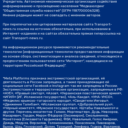
Учредитель: Автономная некоммерческая организация содействия
информированию и просвещению населения "Медиахолдинг
"Общественная служба новостей" (ОГРН 1187700006328).
Мнение редакции может не совпадать с мнением авторов.
При перепечатке или цитировании материалов сайта Transport-
news.ru ссылка на источник обязательна, при использовании в
Интернет-изданиях и на сайтах обязательна прямая гиперссылка на
сайт Transport-news.ru.
На информационном ресурсе применяются рекомендательные
технологии (информационные технологии предоставления информации
на основе сбора, систематизации и анализа сведений, относящихся к
предпочтениям пользователей сети "Интернет", находящихся на
территории Российской Федерации)".
*Meta Platforms признана экстремистской организацией, её
деятельность в России запрещена, а также принадлежащие ей
социальные сети Facebook и Instagram так же запрещены в России.
Экстремистские и террористические организации, запрещенные в РФ:
«АУЕ», «Правый сектор», «Азов», «Украинская повстанческая армия»,
«ИГИЛ» (ИГ, Исламское государство), «Аль-Каида», «УНА-УНСО»,
«Меджлис крымско-татарского народа», «Свидетели Иеговы»,
«Движение Талибан», «Исламская группа», «Добровольчий рух»,
«Чёрный комитет», «Мужское государство», «Штабы Навального» и
другие. Перечень иноагентов: Галкин, Моргенштерн, Дудь, Невзоров,
Макаревич, Гордон, Мирон Фёдоров (Оксимирон), Смольянинов,
Монеточка (Елизавета Гардымова), ФБК, Навальный, Голос Америки,
Дождь, Медуза, Верзилов, Толоконникова, Понасенков, Пивоваров,
Быков, Шац, Глуховский, Долин, Троицкий, Земфира, Гудков, Варламов,