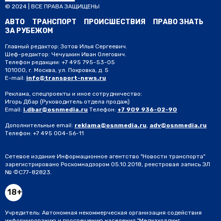
© 2024 | ВСЕ ПРАВА ЗАЩИЩЕНЫ
АВТО
ТРАНСПОРТ
ПРОИСШЕСТВИЯ
ПРАВО ЗНАТЬ
ЗА РУБЕЖОМ
Главный редактор: Зотов Илья Сергеевич.
Шеф-редактор: Чечушкин Иван Олегович.
Телефон редакции: +7 495 795-53-05
101000, г. Москва, ул. Покровка, д. 5
E-mail:
info@transport-news.ru
Реклама, спецпроекты и иное сотрудничество:
Игорь Дбар
(Руководитель отдела продаж)
Email:
i.dbar@osnmedia.ru
Телефон:
+7 909 936-02-90
Дополнительные email:
reklama@osnmedia.ru
,
adv@osnmedia.ru
Телефон:
+7 495 004-56-11
Сетевое издание Информационное агентство "Новости транспорта"
зарегистрировано Роскомнадзором 05.10.2018, реестровая запись ЭЛ
№ ФС77-82823.
18+
Учредитель: Автономная некоммерческая организация содействия
информированию и просвещению населения "Медиахолдинг