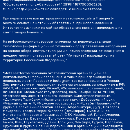
"Общественная служба новостей" (ОГРН 1187700006328).
Мнение редакции может не совпадать с мнением авторов.
При перепечатке или цитировании материалов сайта Transport-
news.ru ссылка на источник обязательна, при использовании в
Интернет-изданиях и на сайтах обязательна прямая гиперссылка на
сайт Transport-news.ru.
На информационном ресурсе применяются рекомендательные
технологии (информационные технологии предоставления информации
на основе сбора, систематизации и анализа сведений, относящихся к
предпочтениям пользователей сети "Интернет", находящихся на
территории Российской Федерации)".
*Meta Platforms признана экстремистской организацией, её
деятельность в России запрещена, а также принадлежащие ей
социальные сети Facebook и Instagram так же запрещены в России.
Экстремистские и террористические организации, запрещенные в РФ:
«АУЕ», «Правый сектор», «Азов», «Украинская повстанческая армия»,
«ИГИЛ» (ИГ, Исламское государство), «Аль-Каида», «УНА-УНСО»,
«Меджлис крымско-татарского народа», «Свидетели Иеговы»,
«Движение Талибан», «Исламская группа», «Добровольчий рух»,
«Чёрный комитет», «Мужское государство», «Штабы Навального» и
другие. Перечень иноагентов: Галкин, Моргенштерн, Дудь, Невзоров,
Макаревич, Гордон, Мирон Фёдоров (Оксимирон), Смольянинов,
Монеточка (Елизавета Гардымова), ФБК, Навальный, Голос Америки,
Дождь, Медуза, Верзилов, Толоконникова, Понасенков, Пивоваров,
Быков, Шац, Глуховский, Долин, Троицкий, Земфира, Гудков, Варламов,
Прусикин и другие. Полный перечень лиц и организаций, находящихся
под судебным запретом в России, можно найти на сайте Минюста РФ.