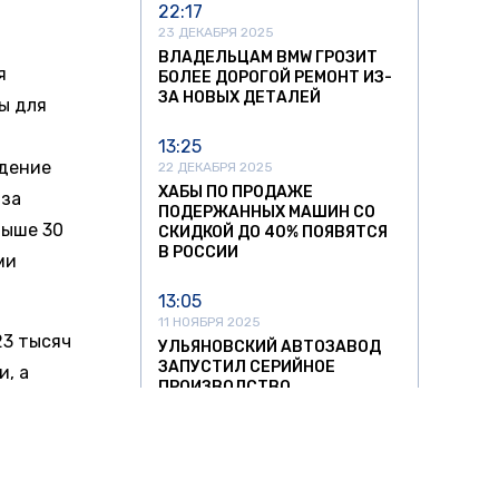
22:17
23 ДЕКАБРЯ 2025
ВЛАДЕЛЬЦАМ BMW ГРОЗИТ
я
БОЛЕЕ ДОРОГОЙ РЕМОНТ ИЗ-
ЗА НОВЫХ ДЕТАЛЕЙ
ы для
13:25
юдение
22 ДЕКАБРЯ 2025
ХАБЫ ПО ПРОДАЖЕ
 за
ПОДЕРЖАННЫХ МАШИН СО
выше 30
СКИДКОЙ ДО 40% ПОЯВЯТСЯ
В РОССИИ
ми
13:05
11 НОЯБРЯ 2025
23 тысяч
УЛЬЯНОВСКИЙ АВТОЗАВОД
ЗАПУСТИЛ СЕРИЙНОЕ
, а
ПРОИЗВОДСТВО
х внесены
НИЗКОПОЛЬНЫХ АВТОБУСОВ
12:37
11 НОЯБРЯ 2025