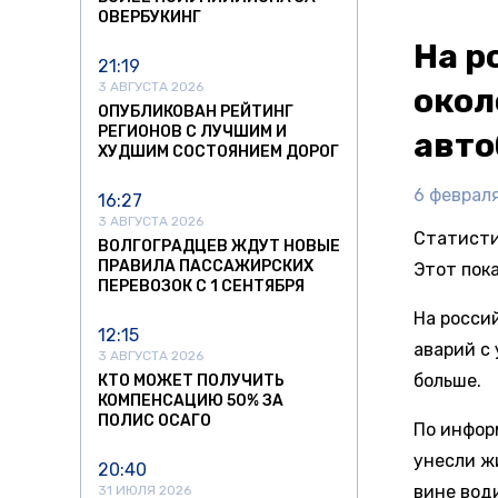
ОВЕРБУКИНГ
На р
21:19
3 АВГУСТА 2026
окол
ОПУБЛИКОВАН РЕЙТИНГ
РЕГИОНОВ С ЛУЧШИМ И
авто
ХУДШИМ СОСТОЯНИЕМ ДОРОГ
6 февраля
16:27
3 АВГУСТА 2026
Статисти
ВОЛГОГРАДЦЕВ ЖДУТ НОВЫЕ
ПРАВИЛА ПАССАЖИРСКИХ
Этот пока
ПЕРЕВОЗОК С 1 СЕНТЯБРЯ
На росси
12:15
аварий с 
3 АВГУСТА 2026
больше.
КТО МОЖЕТ ПОЛУЧИТЬ
КОМПЕНСАЦИЮ 50% ЗА
ПОЛИС ОСАГО
По инфор
унесли ж
20:40
вине вод
31 ИЮЛЯ 2026