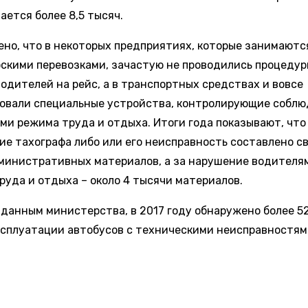
ается более 8,5 тысяч.
ено, что в некоторых предприятиях, которые занимаютс
скими перевозками, зачастую не проводились процедур
водителей на рейс, а в транспортных средствах и вовсе
овали специальные устройства, контролирующие собл
ми режима труда и отдыха. Итоги года показывают, что
ие тахографа либо или его неисправность составлено с
министративных материалов, а за нарушение водителя
руда и отдыха – около 4 тысячи материалов.
 данным министерства, в 2017 году обнаружено более 5
ксплуатации автобусов с техническими неисправностями
явлено около 9 тысяч автобусов, в конструкцию которы
я без соответствующего разрешения.