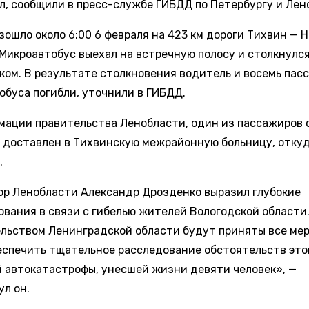
л, сообщили в пресс-службе ГИБДД по Петербургу и Лен
зошло около 6:00 6 февраля на 423 км дороги Тихвин — 
«Микроавтобус выехал на встречную полосу и столкнулс
иком. В результате столкновения водитель и восемь пас
обуса погибли, уточнили в ГИБДД.
мации правительства Ленобласти, один из пассажиров 
л доставлен в Тихвинскую межрайонную больницу, откуд
.
ор Ленобласти Александр Дрозденко выразил глубокие
ования в связи с гибелью жителей Вологодской области
льством Ленинградской области будут приняты все мер
еспечить тщательное расследование обстоятельств это
 автокатастрофы, унесшей жизни девяти человек», —
ул он.