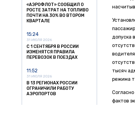
«АЭРОФЛОТ» СООБЩИЛ О
насчитыв
РОСТЕ ЗАТРАТ НА ТОПЛИВО
ПОЧТИ НА 30% ВО ВТОРОМ
Установл
КВАРТАЛЕ
пассажир
15:24
допуска 
31 ИЮЛЯ 2026
отсутств
С 1 СЕНТЯБРЯ В РОССИИ
ИЗМЕНЯТСЯ ПРАВИЛА
водителя
ПЕРЕВОЗОК В ПОЕЗДАХ
отсутств
11:52
тысяч ад
31 ИЮЛЯ 2026
режима т
В 13 РЕГИОНАХ РОССИИ
ОГРАНИЧИЛИ РАБОТУ
Согласно
АЭРОПОРТОВ
фактов э
21:18
также вы
30 ИЮЛЯ 2026
изменени
НАЛОГОВАЯ НАЧАЛА
ПРОВЕРЯТЬ БЕЗРАБОТНЫХ
ВЛАДЕЛЬЦЕВ ДОРОГИХ АВТО