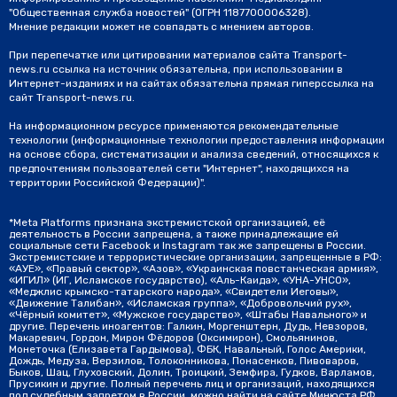
"Общественная служба новостей" (ОГРН 1187700006328).
Мнение редакции может не совпадать с мнением авторов.
При перепечатке или цитировании материалов сайта Transport-
news.ru ссылка на источник обязательна, при использовании в
Интернет-изданиях и на сайтах обязательна прямая гиперссылка на
сайт Transport-news.ru.
На информационном ресурсе применяются рекомендательные
технологии (информационные технологии предоставления информации
на основе сбора, систематизации и анализа сведений, относящихся к
предпочтениям пользователей сети "Интернет", находящихся на
территории Российской Федерации)".
*Meta Platforms признана экстремистской организацией, её
деятельность в России запрещена, а также принадлежащие ей
социальные сети Facebook и Instagram так же запрещены в России.
Экстремистские и террористические организации, запрещенные в РФ:
«АУЕ», «Правый сектор», «Азов», «Украинская повстанческая армия»,
«ИГИЛ» (ИГ, Исламское государство), «Аль-Каида», «УНА-УНСО»,
«Меджлис крымско-татарского народа», «Свидетели Иеговы»,
«Движение Талибан», «Исламская группа», «Добровольчий рух»,
«Чёрный комитет», «Мужское государство», «Штабы Навального» и
другие. Перечень иноагентов: Галкин, Моргенштерн, Дудь, Невзоров,
Макаревич, Гордон, Мирон Фёдоров (Оксимирон), Смольянинов,
Монеточка (Елизавета Гардымова), ФБК, Навальный, Голос Америки,
Дождь, Медуза, Верзилов, Толоконникова, Понасенков, Пивоваров,
Быков, Шац, Глуховский, Долин, Троицкий, Земфира, Гудков, Варламов,
Прусикин и другие. Полный перечень лиц и организаций, находящихся
под судебным запретом в России, можно найти на сайте Минюста РФ.