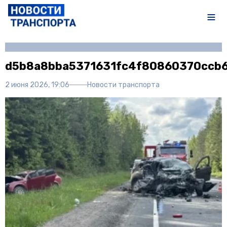
Автор:
Илья Федоров
d5b8a8bba5371631fc4f80860370ccb
2 июня 2026, 19:06
Новости транспорта