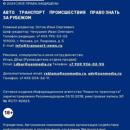
© 2024 | ВСЕ ПРАВА ЗАЩИЩЕНЫ
АВТО
ТРАНСПОРТ
ПРОИСШЕСТВИЯ
ПРАВО ЗНАТЬ
ЗА РУБЕЖОМ
Главный редактор: Зотов Илья Сергеевич.
Шеф-редактор: Чечушкин Иван Олегович.
Телефон редакции: +7 495 795-53-05
101000, г. Москва, ул. Покровка, д. 5
E-mail:
info@transport-news.ru
Реклама, спецпроекты и иное сотрудничество:
Игорь Дбар
(Руководитель отдела продаж)
Email:
i.dbar@osnmedia.ru
Телефон:
+7 909 936-02-90
Дополнительные email:
reklama@osnmedia.ru
,
adv@osnmedia.ru
Телефон:
+7 495 004-56-11
Сетевое издание Информационное агентство "Новости транспорта"
зарегистрировано Роскомнадзором 05.10.2018, реестровая запись ЭЛ
№ ФС77-82823.
18+
Учредитель: Автономная некоммерческая организация содействия
информированию и просвещению населения "Медиахолдинг