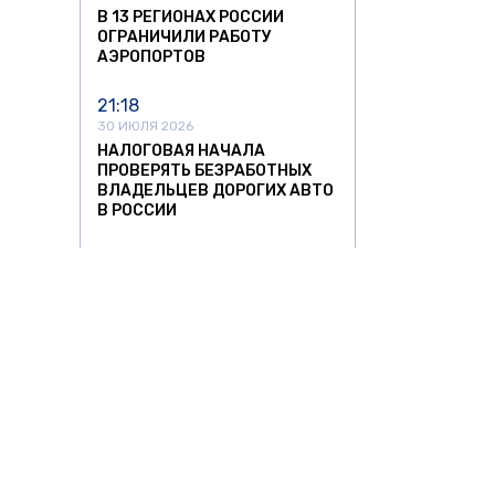
В 13 РЕГИОНАХ РОССИИ
ОГРАНИЧИЛИ РАБОТУ
АЭРОПОРТОВ
21:18
30 ИЮЛЯ 2026
НАЛОГОВАЯ НАЧАЛА
ПРОВЕРЯТЬ БЕЗРАБОТНЫХ
ВЛАДЕЛЬЦЕВ ДОРОГИХ АВТО
В РОССИИ
16:36
30 ИЮЛЯ 2026
ВЕРХОВНЫЙ СУД ЗАПРЕТИЛ
ВЫПИСЫВАТЬ АВТОШТРАФЫ
С ПЛАНШЕТОВ БЕЗ
ПРОТОКОЛА
12:47
30 ИЮЛЯ 2026
С 1 СЕНТЯБРЯ В РОССИИ
ИЗМЕНЯТ РЕЖИМ РАБОТЫ И
АВТО