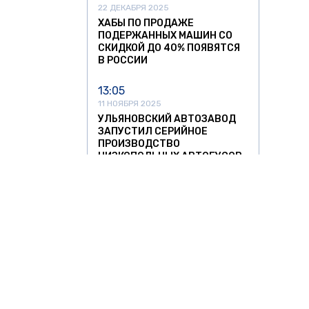
22 ДЕКАБРЯ 2025
ХАБЫ ПО ПРОДАЖЕ
ПОДЕРЖАННЫХ МАШИН СО
СКИДКОЙ ДО 40% ПОЯВЯТСЯ
В РОССИИ
13:05
11 НОЯБРЯ 2025
УЛЬЯНОВСКИЙ АВТОЗАВОД
ЗАПУСТИЛ СЕРИЙНОЕ
ПРОИЗВОДСТВО
НИЗКОПОЛЬНЫХ АВТОБУСОВ
12:37
11 НОЯБРЯ 2025
СПРОС НА АВТОМОБИЛИ ИЗ
КИТАЯ РЕЗКО ПОШЕЛ НА
СПАД
11:42
11 НОЯБРЯ 2025
ЛИТОВСКИХ ПЕРЕВОЗЧИКОВ
О ЗНАТЬ
ЗА РУБЕЖОМ