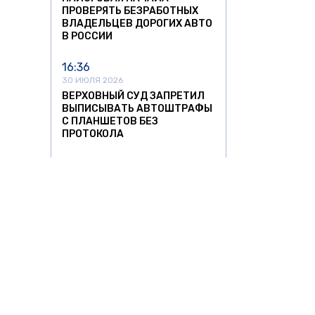
ПРОВЕРЯТЬ БЕЗРАБОТНЫХ
ВЛАДЕЛЬЦЕВ ДОРОГИХ АВТО
В РОССИИ
16:36
30 ИЮЛЯ 2026
ВЕРХОВНЫЙ СУД ЗАПРЕТИЛ
ВЫПИСЫВАТЬ АВТОШТРАФЫ
С ПЛАНШЕТОВ БЕЗ
ПРОТОКОЛА
12:47
30 ИЮЛЯ 2026
С 1 СЕНТЯБРЯ В РОССИИ
ИЗМЕНЯТ РЕЖИМ РАБОТЫ И
ОТДЫХА ВОДИТЕЛЕЙ
22:23
29 ИЮЛЯ 2026
С 1 АВГУСТА У ВОДИТЕЛЕЙ
НАЧНУТ ПРОВЕРЯТЬ
НАЛИЧИЕ БЛАНКА
АВТО