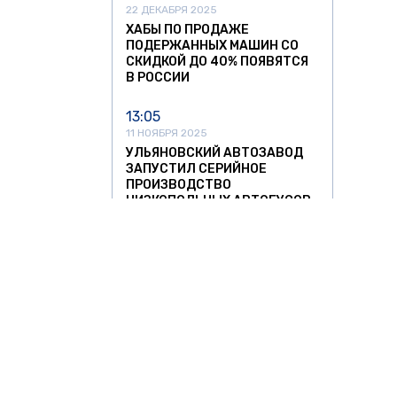
22 ДЕКАБРЯ 2025
ХАБЫ ПО ПРОДАЖЕ
ПОДЕРЖАННЫХ МАШИН СО
СКИДКОЙ ДО 40% ПОЯВЯТСЯ
В РОССИИ
13:05
11 НОЯБРЯ 2025
УЛЬЯНОВСКИЙ АВТОЗАВОД
ЗАПУСТИЛ СЕРИЙНОЕ
ПРОИЗВОДСТВО
НИЗКОПОЛЬНЫХ АВТОБУСОВ
12:37
11 НОЯБРЯ 2025
СПРОС НА АВТОМОБИЛИ ИЗ
КИТАЯ РЕЗКО ПОШЕЛ НА
СПАД
11:42
11 НОЯБРЯ 2025
ЛИТОВСКИХ ПЕРЕВОЗЧИКОВ
О ЗНАТЬ
ЗА РУБЕЖОМ