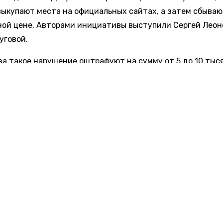
выкупают места на официальных сайтах, а затем сбываю
ой цене. Авторами инициативы выступили Сергей Леон
уговой.
за такое нарушение оштрафуют на сумму от 5 до 10 тыся
альные предприниматели и юридические лица заплатят
ысяч рублей. Рассматривать дела будет Ространснадзор
м парламентариев, в 2024 году выявили более 2 тысяч с
ии. Общее число незаконно выкупленных билетов соста
тысяч. Перекупщики использовали чат-ботов и другие ц
ии. Они оформляли билеты на вымышленные имена, а за
авали их с комиссией, которая в среднем достигала 5 т
 одно место.
овости транспорта»
сообщали
, что между Казанью и Н
ом могут запустить скоростную «Ласточку» после успе