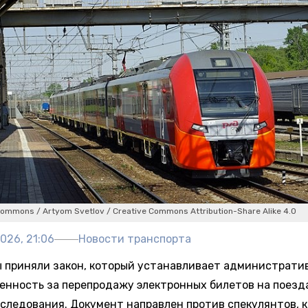
Commons / Artyom Svetlov / Creative Commons Attribution-Share Alike 4.0
026, 21:06
Новости транспорта
 приняли закон, который устанавливает администрати
енность за перепродажу электронных билетов на поезд
 следования. Документ направлен против спекулянтов, 