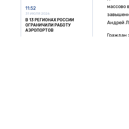
массово 
11:52
31 ИЮЛЯ 2026
завышенн
В 13 РЕГИОНАХ РОССИИ
Андрей Л
ОГРАНИЧИЛИ РАБОТУ
АЭРОПОРТОВ
Граждан 
21:18
Индивиду
30 ИЮЛЯ 2026
до 500 т
НАЛОГОВАЯ НАЧАЛА
ПРОВЕРЯТЬ БЕЗРАБОТНЫХ
По данны
ВЛАДЕЛЬЦЕВ ДОРОГИХ АВТО
В РОССИИ
спекуляц
почти 8 
16:36
технолог
30 ИЮЛЯ 2026
ВЕРХОВНЫЙ СУД ЗАПРЕТИЛ
перепрод
ВЫПИСЫВАТЬ АВТОШТРАФЫ
рублей за
С ПЛАНШЕТОВ БЕЗ
ПРОТОКОЛА
Ранее «Н
12:47
Новгород
30 ИЮЛЯ 2026