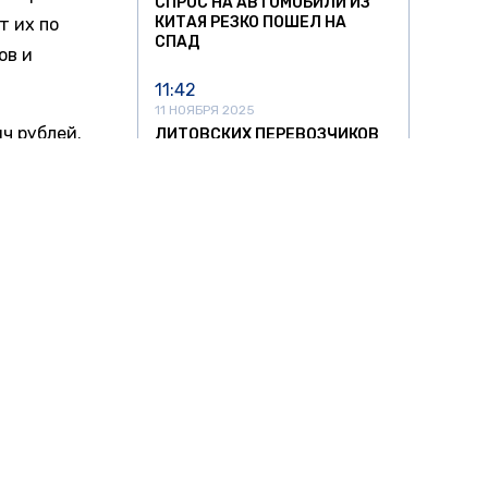
СПРОС НА АВТОМОБИЛИ ИЗ
КИТАЯ РЕЗКО ПОШЕЛ НА
т их по
СПАД
ов и
11:42
11 НОЯБРЯ 2025
ч рублей.
ЛИТОВСКИХ ПЕРЕВОЗЧИКОВ
ЖДУТ УБЫТКИ ДО €10,5 МЛН
 от 400
ИЗ-ЗА ПРОСТОЯ ФУР НА
.
ГРАНИЦЕ
22:58
лучаев
10 НОЯБРЯ 2025
вило
ШТРАФЫ ЗА ПРОЕЗД МИМО
ифровые
ОСТАНОВОК В ПЕТЕРБУРГЕ
МОГУТ ВЫРАСТИ В 10 РАЗ
тем
ысяч
16:56
10 НОЯБРЯ 2025
НА ПЕРЕГОНЕ ПОД
ЯРОСЛАВЛЕМ ОСТАНОВИЛСЯ
ижним
ПАССАЖИРСКИЙ ПОЕЗД
шных