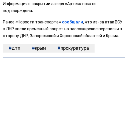
Информация о закрытии лагеря «Артек» пока не
подтверждена.
Ранее «Новости транспорта»
сообщали
, что из-за атак ВСУ
в ЛНР ввели временный запрет на пассажирские перевозки в
сторону ДНР, Запорожской и Херсонской областей и Крыма.
дтп
крым
прокуратура
БОЛЬШЕ АКТУАЛЬНЫХ НОВОСТЕЙ И ЭКСКЛЮЗИВНЫХ ВИДЕО
СМОТРИТЕ В ТЕЛЕГРАМ КАНАЛЕ "НОВОСТИ ТРАНСПОРТА".
ПРИСОЕДИНЯЙТЕСЬ!
ПОДПИСЫВАЙТЕСЬ НА НОВОСТИ ТРАНСПОРТА:
TELEGRAM
ДЗЕН
Новости СМИ2