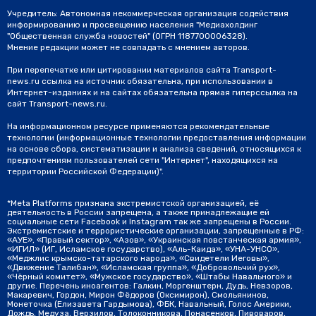
Учредитель: Автономная некоммерческая организация содействия
информированию и просвещению населения "Медиахолдинг
"Общественная служба новостей" (ОГРН 1187700006328).
Мнение редакции может не совпадать с мнением авторов.
При перепечатке или цитировании материалов сайта Transport-
news.ru ссылка на источник обязательна, при использовании в
Интернет-изданиях и на сайтах обязательна прямая гиперссылка на
сайт Transport-news.ru.
На информационном ресурсе применяются рекомендательные
технологии (информационные технологии предоставления информации
на основе сбора, систематизации и анализа сведений, относящихся к
предпочтениям пользователей сети "Интернет", находящихся на
территории Российской Федерации)".
*Meta Platforms признана экстремистской организацией, её
деятельность в России запрещена, а также принадлежащие ей
социальные сети Facebook и Instagram так же запрещены в России.
Экстремистские и террористические организации, запрещенные в РФ:
«АУЕ», «Правый сектор», «Азов», «Украинская повстанческая армия»,
«ИГИЛ» (ИГ, Исламское государство), «Аль-Каида», «УНА-УНСО»,
«Меджлис крымско-татарского народа», «Свидетели Иеговы»,
«Движение Талибан», «Исламская группа», «Добровольчий рух»,
«Чёрный комитет», «Мужское государство», «Штабы Навального» и
другие. Перечень иноагентов: Галкин, Моргенштерн, Дудь, Невзоров,
Макаревич, Гордон, Мирон Фёдоров (Оксимирон), Смольянинов,
Монеточка (Елизавета Гардымова), ФБК, Навальный, Голос Америки,
Дождь, Медуза, Верзилов, Толоконникова, Понасенков, Пивоваров,