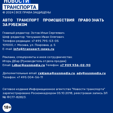
© 2024 | ВСЕ ПРАВА ЗАЩИЩЕНЫ
АВТО
ТРАНСПОРТ
ПРОИСШЕСТВИЯ
ПРАВО ЗНАТЬ
ЗА РУБЕЖОМ
Главный редактор: Зотов Илья Сергеевич.
Шеф-редактор: Чечушкин Иван Олегович.
Телефон редакции: +7 495 795-53-05
101000, г. Москва, ул. Покровка, д. 5
E-mail:
info@transport-news.ru
Реклама, спецпроекты и иное сотрудничество:
Игорь Дбар
(Руководитель отдела продаж)
Email:
i.dbar@osnmedia.ru
Телефон:
+7 909 936-02-90
Дополнительные email:
reklama@osnmedia.ru
,
adv@osnmedia.ru
Телефон:
+7 495 004-56-11
Сетевое издание Информационное агентство "Новости транспорта"
зарегистрировано Роскомнадзором 05.10.2018, реестровая запись ЭЛ
№ ФС77-82823.
18+