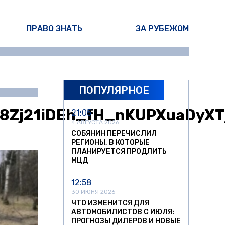
ПРАВО ЗНАТЬ
ЗА РУБЕЖОМ
ПОПУЛЯРНОЕ
лья Федоров
8Zj21iDEh_fH_nKUPXuaDyXT
21:05
4 АВГУСТА 2026
СОБЯНИН ПЕРЕЧИСЛИЛ
РЕГИОНЫ, В КОТОРЫЕ
ПЛАНИРУЕТСЯ ПРОДЛИТЬ
МЦД
12:58
30 ИЮНЯ 2026
ЧТО ИЗМЕНИТСЯ ДЛЯ
АВТОМОБИЛИСТОВ С ИЮЛЯ:
ПРОГНОЗЫ ДИЛЕРОВ И НОВЫЕ