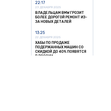
22:17
23 ДЕКАБРЯ 2025
ВЛАДЕЛЬЦАМ BMW ГРОЗИТ
БОЛЕЕ ДОРОГОЙ РЕМОНТ ИЗ-
ЗА НОВЫХ ДЕТАЛЕЙ
13:25
22 ДЕКАБРЯ 2025
ХАБЫ ПО ПРОДАЖЕ
ПОДЕРЖАННЫХ МАШИН СО
СКИДКОЙ ДО 40% ПОЯВЯТСЯ
В РОССИИ
13:05
11 НОЯБРЯ 2025
УЛЬЯНОВСКИЙ АВТОЗАВОД
ЗАПУСТИЛ СЕРИЙНОЕ
ПРОИЗВОДСТВО
НИЗКОПОЛЬНЫХ АВТОБУСОВ
12:37
11 НОЯБРЯ 2025
О ЗНАТЬ
ЗА РУБЕЖОМ