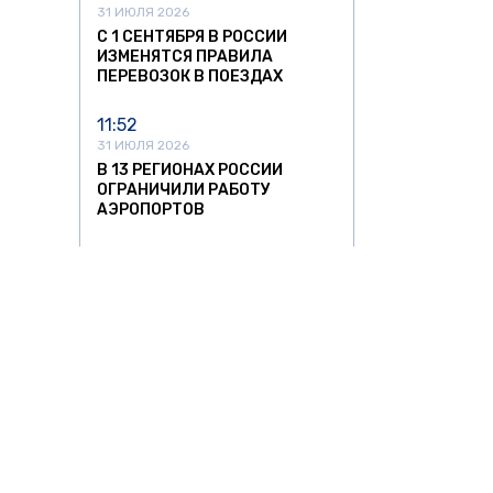
31 ИЮЛЯ 2026
С 1 СЕНТЯБРЯ В РОССИИ
ИЗМЕНЯТСЯ ПРАВИЛА
ПЕРЕВОЗОК В ПОЕЗДАХ
11:52
31 ИЮЛЯ 2026
В 13 РЕГИОНАХ РОССИИ
ОГРАНИЧИЛИ РАБОТУ
АЭРОПОРТОВ
21:18
30 ИЮЛЯ 2026
НАЛОГОВАЯ НАЧАЛА
ПРОВЕРЯТЬ БЕЗРАБОТНЫХ
ВЛАДЕЛЬЦЕВ ДОРОГИХ АВТО
В РОССИИ
16:36
30 ИЮЛЯ 2026
ВЕРХОВНЫЙ СУД ЗАПРЕТИЛ
ВЫПИСЫВАТЬ АВТОШТРАФЫ
АВТО