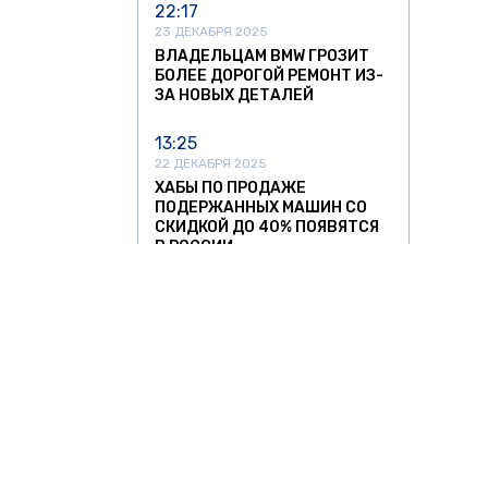
22:17
23 ДЕКАБРЯ 2025
ВЛАДЕЛЬЦАМ BMW ГРОЗИТ
БОЛЕЕ ДОРОГОЙ РЕМОНТ ИЗ-
ЗА НОВЫХ ДЕТАЛЕЙ
13:25
22 ДЕКАБРЯ 2025
ХАБЫ ПО ПРОДАЖЕ
ПОДЕРЖАННЫХ МАШИН СО
СКИДКОЙ ДО 40% ПОЯВЯТСЯ
В РОССИИ
13:05
11 НОЯБРЯ 2025
УЛЬЯНОВСКИЙ АВТОЗАВОД
ЗАПУСТИЛ СЕРИЙНОЕ
ПРОИЗВОДСТВО
НИЗКОПОЛЬНЫХ АВТОБУСОВ
12:37
11 НОЯБРЯ 2025
О ЗНАТЬ
ЗА РУБЕЖОМ