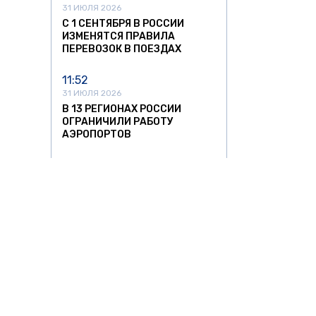
31 ИЮЛЯ 2026
С 1 СЕНТЯБРЯ В РОССИИ
ИЗМЕНЯТСЯ ПРАВИЛА
ПЕРЕВОЗОК В ПОЕЗДАХ
11:52
31 ИЮЛЯ 2026
В 13 РЕГИОНАХ РОССИИ
ОГРАНИЧИЛИ РАБОТУ
АЭРОПОРТОВ
21:18
30 ИЮЛЯ 2026
НАЛОГОВАЯ НАЧАЛА
ПРОВЕРЯТЬ БЕЗРАБОТНЫХ
ВЛАДЕЛЬЦЕВ ДОРОГИХ АВТО
В РОССИИ
16:36
30 ИЮЛЯ 2026
ВЕРХОВНЫЙ СУД ЗАПРЕТИЛ
ВЫПИСЫВАТЬ АВТОШТРАФЫ
АВТО