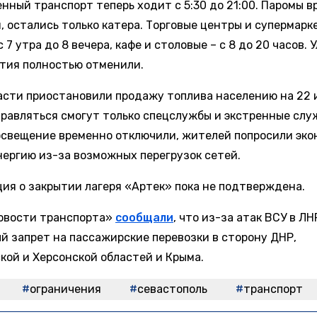
нный транспорт теперь ходит с 5:30 до 21:00. Паромы 
, остались только катера. Торговые центры и супермарк
 7 утра до 8 вечера, кафе и столовые – с 8 до 20 часов. 
тия полностью отменили.
асти приостановили продажу топлива населению на 22 
правляться смогут только спецслужбы и экстренные слу
освещение временно отключили, жителей попросили эко
нергию из-за возможных перегрузок сетей.
ия о закрытии лагеря «Артек» пока не подтверждена.
овости транспорта»
сообщали
, что из-за атак ВСУ в ЛН
й запрет на пассажирские перевозки в сторону ДНР,
кой и Херсонской областей и Крыма.
ограничения
севастополь
транспорт