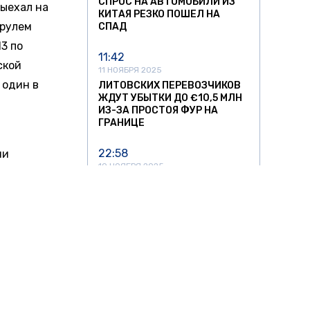
СПРОС НА АВТОМОБИЛИ ИЗ
выехал на
КИТАЯ РЕЗКО ПОШЕЛ НА
 рулем
СПАД
3 по
11:42
ской
11 НОЯБРЯ 2025
 один в
ЛИТОВСКИХ ПЕРЕВОЗЧИКОВ
ЖДУТ УБЫТКИ ДО €10,5 МЛН
ИЗ-ЗА ПРОСТОЯ ФУР НА
ГРАНИЦЕ
22:58
ии
10 НОЯБРЯ 2025
ШТРАФЫ ЗА ПРОЕЗД МИМО
ОСТАНОВОК В ПЕТЕРБУРГЕ
МОГУТ ВЫРАСТИ В 10 РАЗ
ли и
16:56
10 НОЯБРЯ 2025
НА ПЕРЕГОНЕ ПОД
ихвинском
ЯРОСЛАВЛЕМ ОСТАНОВИЛСЯ
ПАССАЖИРСКИЙ ПОЕЗД
Renault