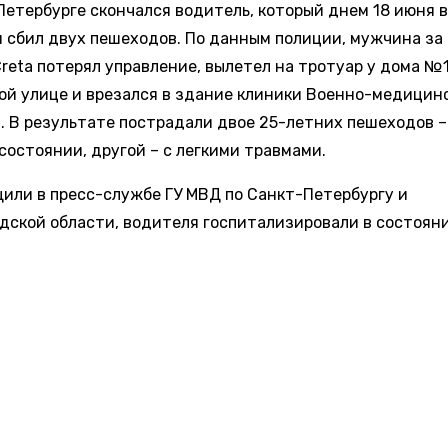
Петербурге скончался водитель, который днем 18 июня 
и сбил двух пешеходов. По данным полиции, мужчина за
reta потерял управление, вылетел на тротуар у дома №1
ой улице и врезался в здание клиники Военно-медицин
. В результате пострадали двое 25-летних пешеходов –
состоянии, другой – с легкими травмами.
щили в пресс-службе ГУ МВД по Санкт-Петербургу и
дской области, водителя госпитализировали в состоян
кой смерти – позднее он скончался в больнице.
арительным данным, причиной аварии стало внезапное
е самочувствия за рулем. По факту ДТП правоохраните
ура проводят проверку.
овости транспорта»
сообщали
, что на трассе А-114 в Т
енинградской области при лобовом столкновении Audi и 