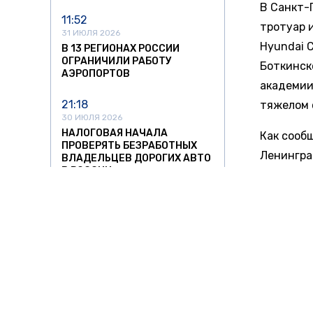
В Санкт-
11:52
тротуар 
31 ИЮЛЯ 2026
Hyundai C
В 13 РЕГИОНАХ РОССИИ
ОГРАНИЧИЛИ РАБОТУ
Боткинск
АЭРОПОРТОВ
академии
21:18
тяжелом 
30 ИЮЛЯ 2026
НАЛОГОВАЯ НАЧАЛА
Как сооб
ПРОВЕРЯТЬ БЕЗРАБОТНЫХ
Ленингра
ВЛАДЕЛЬЦЕВ ДОРОГИХ АВТО
В РОССИИ
клиничес
16:36
По предв
30 ИЮЛЯ 2026
ухудшени
ВЕРХОВНЫЙ СУД ЗАПРЕТИЛ
ВЫПИСЫВАТЬ АВТОШТРАФЫ
прокурат
С ПЛАНШЕТОВ БЕЗ
ПРОТОКОЛА
Ранее «Н
районе Л
12:47
30 ИЮЛЯ 2026