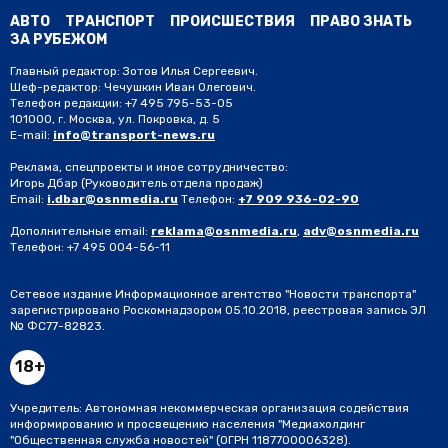
АВТО
ТРАНСПОРТ
ПРОИСШЕСТВИЯ
ПРАВО ЗНАТЬ
ЗА РУБЕЖОМ
Главный редактор: Зотов Илья Сергеевич.
Шеф-редактор: Чечушкин Иван Олегович.
Телефон редакции: +7 495 795-53-05
101000, г. Москва, ул. Покровка, д. 5
E-mail:
info@transport-news.ru
Реклама, спецпроекты и иное сотрудничество:
Игорь Дбар
(Руководитель отдела продаж)
Email:
i.dbar@osnmedia.ru
Телефон:
+7 909 936-02-90
Дополнительные email:
reklama@osnmedia.ru
,
adv@osnmedia.ru
Телефон:
+7 495 004-56-11
Сетевое издание Информационное агентство "Новости транспорта"
зарегистрировано Роскомнадзором 05.10.2018, реестровая запись ЭЛ
№ ФС77-82823.
18+
Учредитель: Автономная некоммерческая организация содействия
информированию и просвещению населения "Медиахолдинг
"Общественная служба новостей" (ОГРН 1187700006328).