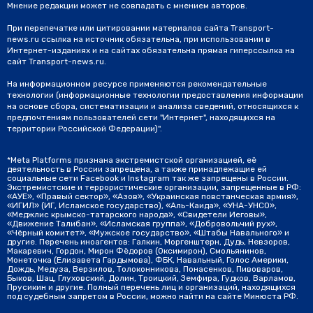
Мнение редакции может не совпадать с мнением авторов.
При перепечатке или цитировании материалов сайта Transport-
news.ru ссылка на источник обязательна, при использовании в
Интернет-изданиях и на сайтах обязательна прямая гиперссылка на
сайт Transport-news.ru.
На информационном ресурсе применяются рекомендательные
технологии (информационные технологии предоставления информации
на основе сбора, систематизации и анализа сведений, относящихся к
предпочтениям пользователей сети "Интернет", находящихся на
территории Российской Федерации)".
*Meta Platforms признана экстремистской организацией, её
деятельность в России запрещена, а также принадлежащие ей
социальные сети Facebook и Instagram так же запрещены в России.
Экстремистские и террористические организации, запрещенные в РФ:
«АУЕ», «Правый сектор», «Азов», «Украинская повстанческая армия»,
«ИГИЛ» (ИГ, Исламское государство), «Аль-Каида», «УНА-УНСО»,
«Меджлис крымско-татарского народа», «Свидетели Иеговы»,
«Движение Талибан», «Исламская группа», «Добровольчий рух»,
«Чёрный комитет», «Мужское государство», «Штабы Навального» и
другие. Перечень иноагентов: Галкин, Моргенштерн, Дудь, Невзоров,
Макаревич, Гордон, Мирон Фёдоров (Оксимирон), Смольянинов,
Монеточка (Елизавета Гардымова), ФБК, Навальный, Голос Америки,
Дождь, Медуза, Верзилов, Толоконникова, Понасенков, Пивоваров,
Быков, Шац, Глуховский, Долин, Троицкий, Земфира, Гудков, Варламов,
Прусикин и другие. Полный перечень лиц и организаций, находящихся
под судебным запретом в России, можно найти на сайте Минюста РФ.