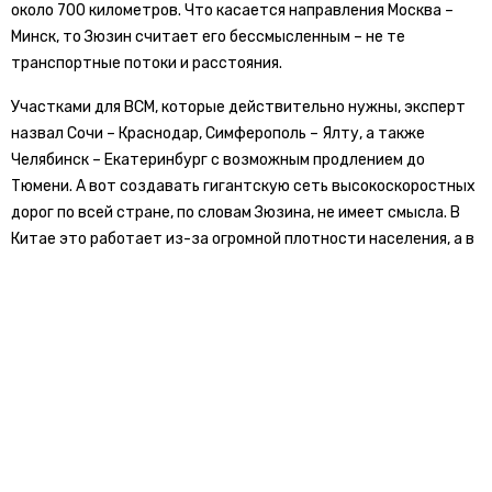
около 700 километров. Что касается направления Москва –
Минск, то Зюзин считает его бессмысленным – не те
транспортные потоки и расстояния.
Участками для ВСМ, которые действительно нужны, эксперт
назвал Сочи – Краснодар, Симферополь – Ялту, а также
Челябинск – Екатеринбург с возможным продлением до
Тюмени. А вот создавать гигантскую сеть высокоскоростных
дорог по всей стране, по словам Зюзина, не имеет смысла. В
Китае это работает из-за огромной плотности населения, а в
России она несопоставимо ниже.
Ранее «Новости транспорта»
сообщали
, что Горьковская
железная дорога прорабатывает запуск скоростного поезда
«Ласточка» между Нижним Новгородом и Казанью.
байкеры
беспилотники
мотоциклы
пво