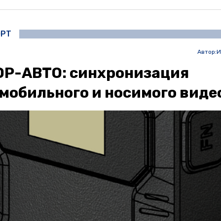
ОРТ
Автор:
И
Р-АВТО: синхронизация
мобильного и носимого виде