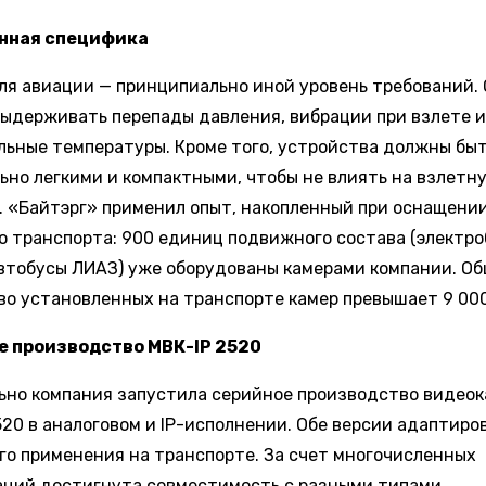
нная специфика
ля авиации — принципиально иной уровень требований.
ыдерживать перепады давления, вибрации при взлете и
льные температуры. Кроме того, устройства должны бы
ьно легкими и компактными, чтобы не влиять на взлетн
. «Байтэрг» применил опыт, накопленный при оснащени
о транспорта: 900 единиц подвижного состава (электр
втобусы ЛИАЗ) уже оборудованы камерами компании. О
во установленных на транспорте камер превышает 9 000
е производство МВК-IP 2520
ьно компания запустила серийное производство видео
520 в аналоговом и IP-исполнении. Обе версии адаптиро
го применения на транспорте. За счет многочисленных
ций достигнута совместимость с разными типами