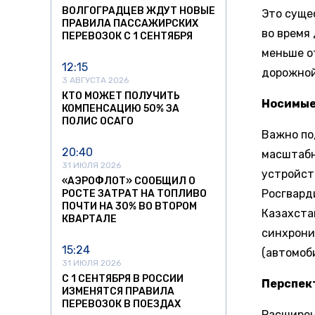
ВОЛГОГРАДЦЕВ ЖДУТ НОВЫЕ
Это суще
ПРАВИЛА ПАССАЖИРСКИХ
во время
ПЕРЕВОЗОК С 1 СЕНТЯБРЯ
меньше о
12:15
дорожной
3 АВГУСТА 2026
КТО МОЖЕТ ПОЛУЧИТЬ
Носимые 
КОМПЕНСАЦИЮ 50% ЗА
ПОЛИС ОСАГО
Важно по
20:40
масштабн
31 ИЮЛЯ 2026
устройст
«АЭРОФЛОТ» СООБЩИЛ О
Росгвард
РОСТЕ ЗАТРАТ НА ТОПЛИВО
ПОЧТИ НА 30% ВО ВТОРОМ
Казахста
КВАРТАЛЕ
синхрони
15:24
(автомоб
31 ИЮЛЯ 2026
С 1 СЕНТЯБРЯ В РОССИИ
Перспек
ИЗМЕНЯТСЯ ПРАВИЛА
ПЕРЕВОЗОК В ПОЕЗДАХ
Расширен