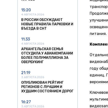
транспор
15:20
Продолже
4 АВГУСТА 2026
В РОССИИ ОБСУЖДАЮТ
улучшени
НОВЫЕ ПРАВИЛА ПАРКОВКИ И
освещенн
ВЪЕЗДА В СНТ
питания.
11:33
4 АВГУСТА 2026
Комплекс
АРХАНГЕЛЬСКАЯ СЕМЬЯ
ОТСУДИЛА У АВИАКОМПАНИИ
Отдельно
БОЛЕЕ ПОЛУМИЛЛИОНА ЗА
видеонаб
ОВЕРБУКИНГ
году общ
21:19
единиц. 
3 АВГУСТА 2026
версиями
ОПУБЛИКОВАН РЕЙТИНГ
РЕГИОНОВ С ЛУЧШИМ И
ХУДШИМ СОСТОЯНИЕМ ДОРОГ
Ключевое
мультиме
16:27
видеозап
3 АВГУСТА 2026