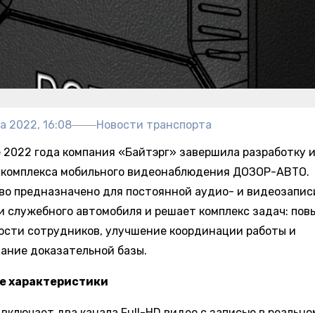
а 2022, 16:08
Новости транспорта
е 2022 года компания «Байтэрг» завершила разработку и
 комплекса мобильного видеонаблюдения ДОЗОР-АВТО.
во предназначено для постоянной аудио- и видеозапис
и служебного автомобиля и решает комплекс задач: по
ости сотрудников, улучшение координации работы и
ание доказательной базы.
е характеристики
включает два канала Full-HD видео с записью в реально