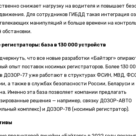
ственно снижает нагрузку на водителя и повышает без
 движения. Для сотрудников ГИБДД такая интеграция о
твлекающих манипуляций и больше времени на контрол
 обстановки.
регистраторы: база в 130 000 устройств
дчеркнуть, что все новые разработки «Байтэрг» опираю
ый опыт поставок носимых регистраторов. Более 130 0
в ДОЗОР-77 уже работают в структурах ФСИН, МВД, ФСО
ии, а также в службах безопасности России, Беларуси и
на. Именно эта база позволяет компании предлагать
зированные решения — например, связку ДОЗОР-АВТО
ильный комплекс) и ДОЗОР-78 (носимый регистратор).
тивы
ие продуктовой линейки «Байтэрг» в 2022 году показыв