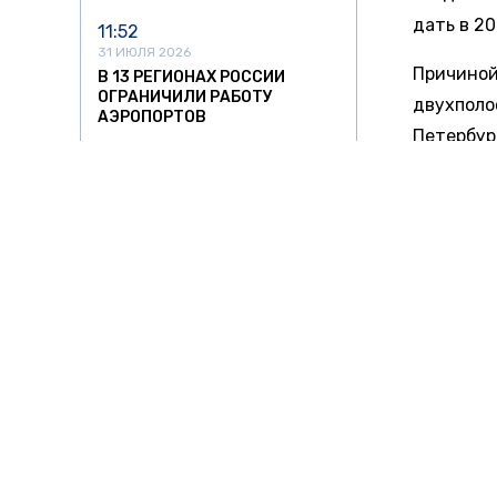
дать в 20
11:52
31 ИЮЛЯ 2026
Причиной
В 13 РЕГИОНАХ РОССИИ
ОГРАНИЧИЛИ РАБОТУ
двухполо
АЭРОПОРТОВ
Петербур
21:18
этом маг
30 ИЮЛЯ 2026
концесси
НАЛОГОВАЯ НАЧАЛА
институт
ПРОВЕРЯТЬ БЕЗРАБОТНЫХ
ВЛАДЕЛЬЦЕВ ДОРОГИХ АВТО
транзита
В РОССИИ
Виталий 
16:36
иначе тр
30 ИЮЛЯ 2026
ВЕРХОВНЫЙ СУД ЗАПРЕТИЛ
Первый эт
ВЫПИСЫВАТЬ АВТОШТРАФЫ
полос, д
С ПЛАНШЕТОВ БЕЗ
ПРОТОКОЛА
оценивал
федераль
12:47
30 ИЮЛЯ 2026