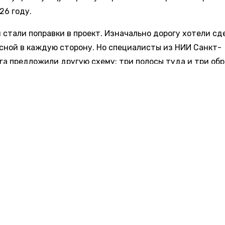
26 году.
 стали поправки в проект. Изначально дорогу хотели сд
сной в каждую сторону. Но специалисты из НИИ Санкт-
га предложили другую схему: три полосы туда и три обр
истраль должна остаться бесплатной для горожан. Ран
онер настаивал на скоростной платной трассе. Разрабо
а считают, что платная дорога через город подходит т
 и не решает местных задач. Глава областного правите
Шабалатов поддержал идею с тремя полосами. Он заяви
асса потеряет всякий смысл.
ап «Центральной» сдали 3 декабря 2025 года. Там от 4 
ве развязки, тротуары и велодорожки. Второй этап рань
и в 16 миллиардов рублей, из которых 12 миллиардов пр
ного центра.