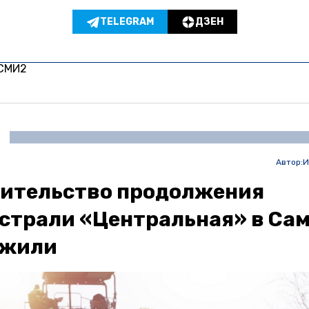
TELEGRAM
ДЗЕН
 СМИ2
Автор:
И
ительство продолжения
страли «Центральная» в Са
ожили