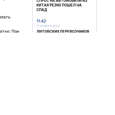
СПРОС НА АВТОМОБИЛИ ИЗ
КИТАЯ РЕЗКО ПОШЕЛ НА
СПАД
елать
11:42
11 НОЯБРЯ 2025
атно. При
ЛИТОВСКИХ ПЕРЕВОЗЧИКОВ
ЖДУТ УБЫТКИ ДО €10,5 МЛН
ьше
ИЗ-ЗА ПРОСТОЯ ФУР НА
тчики из
ГРАНИЦЕ
олько для
22:58
льства
10 НОЯБРЯ 2025
л, что
ШТРАФЫ ЗА ПРОЕЗД МИМО
ОСТАНОВОК В ПЕТЕРБУРГЕ
МОГУТ ВЫРАСТИ В 10 РАЗ
до 6
16:56
ше
10 НОЯБРЯ 2025
НА ПЕРЕГОНЕ ПОД
осили у
ЯРОСЛАВЛЕМ ОСТАНОВИЛСЯ
ПАССАЖИРСКИЙ ПОЕЗД