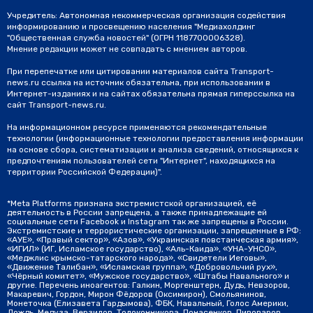
Учредитель: Автономная некоммерческая организация содействия
информированию и просвещению населения "Медиахолдинг
"Общественная служба новостей" (ОГРН 1187700006328).
Мнение редакции может не совпадать с мнением авторов.
При перепечатке или цитировании материалов сайта Transport-
news.ru ссылка на источник обязательна, при использовании в
Интернет-изданиях и на сайтах обязательна прямая гиперссылка на
сайт Transport-news.ru.
На информационном ресурсе применяются рекомендательные
технологии (информационные технологии предоставления информации
на основе сбора, систематизации и анализа сведений, относящихся к
предпочтениям пользователей сети "Интернет", находящихся на
территории Российской Федерации)".
*Meta Platforms признана экстремистской организацией, её
деятельность в России запрещена, а также принадлежащие ей
социальные сети Facebook и Instagram так же запрещены в России.
Экстремистские и террористические организации, запрещенные в РФ:
«АУЕ», «Правый сектор», «Азов», «Украинская повстанческая армия»,
«ИГИЛ» (ИГ, Исламское государство), «Аль-Каида», «УНА-УНСО»,
«Меджлис крымско-татарского народа», «Свидетели Иеговы»,
«Движение Талибан», «Исламская группа», «Добровольчий рух»,
«Чёрный комитет», «Мужское государство», «Штабы Навального» и
другие. Перечень иноагентов: Галкин, Моргенштерн, Дудь, Невзоров,
Макаревич, Гордон, Мирон Фёдоров (Оксимирон), Смольянинов,
Монеточка (Елизавета Гардымова), ФБК, Навальный, Голос Америки,
Дождь, Медуза, Верзилов, Толоконникова, Понасенков, Пивоваров,