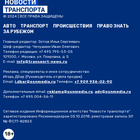
© 2024 | ВСЕ ПРАВА ЗАЩИЩЕНЫ
АВТО
ТРАНСПОРТ
ПРОИСШЕСТВИЯ
ПРАВО ЗНАТЬ
ЗА РУБЕЖОМ
Главный редактор: Зотов Илья Сергеевич.
Шеф-редактор: Чечушкин Иван Олегович.
Телефон редакции: +7 495 795-53-05
101000, г. Москва, ул. Покровка, д. 5
E-mail:
info@transport-news.ru
Реклама, спецпроекты и иное сотрудничество:
Игорь Дбар
(Руководитель отдела продаж)
Email:
i.dbar@osnmedia.ru
Телефон:
+7 909 936-02-90
Дополнительные email:
reklama@osnmedia.ru
,
adv@osnmedia.ru
Телефон:
+7 495 004-56-11
Сетевое издание Информационное агентство "Новости транспорта"
зарегистрировано Роскомнадзором 05.10.2018, реестровая запись ЭЛ
№ ФС77-82823.
18+