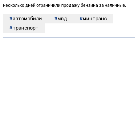
несколько дней ограничили продажу бензина за наличные.
автомобили
мвд
минтранс
транспорт
БОЛЬШЕ АКТУАЛЬНЫХ НОВОСТЕЙ И ЭКСКЛЮЗИВНЫХ ВИДЕО
СМОТРИТЕ В ТЕЛЕГРАМ КАНАЛЕ "НОВОСТИ ТРАНСПОРТА".
ПРИСОЕДИНЯЙТЕСЬ!
ПОДПИСЫВАЙТЕСЬ НА НОВОСТИ ТРАНСПОРТА:
TELEGRAM
ДЗЕН
Новости СМИ2