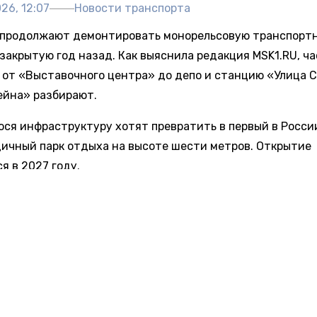
26, 12:07
Новости транспорта
 продолжают демонтировать монорельсовую транспорт
 закрытую год назад. Как выяснила редакция MSK1.RU, ча
 от «Выставочного центра» до депо и станцию «Улица С
йна» разбирают.
ся инфраструктуру хотят превратить в первый в Росси
дичный парк отдыха на высоте шести метров. Открытие
я в 2027 году.
бъяснили снос убыточностью системы. Себестоимость 
а около 1,5 тысячи рублей, а пассажиропоток за 10 лет у
сто монорельса планируют запустить трамвайный марш
,6 километра с пятью остановками, на который выделили
лиардов рублей. Некоторые конструкции обещают сохра
овости транспорта»
сообщали
, что глава Следственног