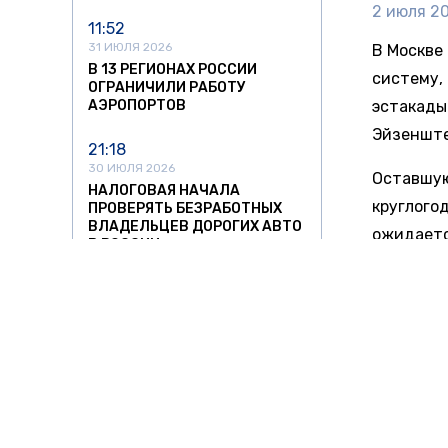
2 июля 20
11:52
31 ИЮЛЯ 2026
В Москве
В 13 РЕГИОНАХ РОССИИ
систему,
ОГРАНИЧИЛИ РАБОТУ
АЭРОПОРТОВ
эстакады
Эйзенште
21:18
30 ИЮЛЯ 2026
Оставшую
НАЛОГОВАЯ НАЧАЛА
круглого
ПРОВЕРЯТЬ БЕЗРАБОТНЫХ
ВЛАДЕЛЬЦЕВ ДОРОГИХ АВТО
ожидаетс
В РОССИИ
Власти о
16:36
составлял
30 ИЮЛЯ 2026
ВЕРХОВНЫЙ СУД ЗАПРЕТИЛ
раз. Вме
ВЫПИСЫВАТЬ АВТОШТРАФЫ
длиной 1
С ПЛАНШЕТОВ БЕЗ
ПРОТОКОЛА
двух мил
12:47
Ранее «Н
30 ИЮЛЯ 2026