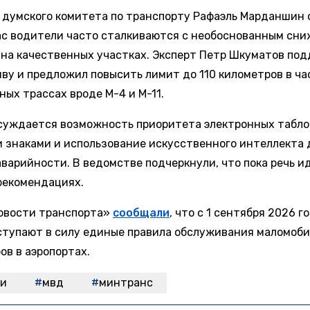
 думского комитета по транспорту Рафаэль Марданшин 
ас водители часто сталкиваются с необоснованным сн
 на качественных участках. Эксперт Петр Шкуматов по
ву и предложил повысить лимит до 110 километров в ча
ных трассах вроде М-4 и М-11.
суждается возможность приоритета электронных табло
 знаками и использование искусственного интеллекта 
аварийности. В ведомстве подчеркнули, что пока речь и
 рекомендациях.
овости транспорта»
сообщали
, что с 1 сентября 2026 г
ступают в силу единые правила обслуживания маломоб
ов в аэропортах.
ги
мвд
минтранс