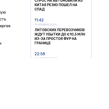
СПРОС НА АВТОМОБИЛИ ИЗ
КИТАЯ РЕЗКО ПОШЕЛ НА
СПАД
ную
сть
11:42
11 НОЯБРЯ 2025
ергея
ЛИТОВСКИХ ПЕРЕВОЗЧИКОВ
ЖДУТ УБЫТКИ ДО €10,5 МЛН
ИЗ-ЗА ПРОСТОЯ ФУР НА
и
ГРАНИЦЕ
22:58
10 НОЯБРЯ 2025
ШТРАФЫ ЗА ПРОЕЗД МИМО
поездки
ОСТАНОВОК В ПЕТЕРБУРГЕ
МОГУТ ВЫРАСТИ В 10 РАЗ
пал в 10
рут
16:56
 около
10 НОЯБРЯ 2025
НА ПЕРЕГОНЕ ПОД
нить.
ЯРОСЛАВЛЕМ ОСТАНОВИЛСЯ
ПАССАЖИРСКИЙ ПОЕЗД
о