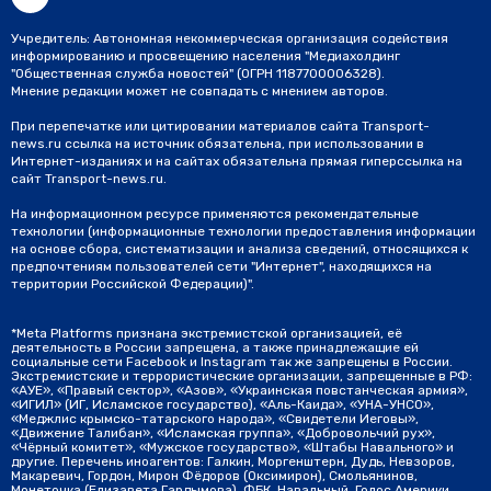
Учредитель: Автономная некоммерческая организация содействия
информированию и просвещению населения "Медиахолдинг
"Общественная служба новостей" (ОГРН 1187700006328).
Мнение редакции может не совпадать с мнением авторов.
При перепечатке или цитировании материалов сайта Transport-
news.ru ссылка на источник обязательна, при использовании в
Интернет-изданиях и на сайтах обязательна прямая гиперссылка на
сайт Transport-news.ru.
На информационном ресурсе применяются рекомендательные
технологии (информационные технологии предоставления информации
на основе сбора, систематизации и анализа сведений, относящихся к
предпочтениям пользователей сети "Интернет", находящихся на
территории Российской Федерации)".
*Meta Platforms признана экстремистской организацией, её
деятельность в России запрещена, а также принадлежащие ей
социальные сети Facebook и Instagram так же запрещены в России.
Экстремистские и террористические организации, запрещенные в РФ:
«АУЕ», «Правый сектор», «Азов», «Украинская повстанческая армия»,
«ИГИЛ» (ИГ, Исламское государство), «Аль-Каида», «УНА-УНСО»,
«Меджлис крымско-татарского народа», «Свидетели Иеговы»,
«Движение Талибан», «Исламская группа», «Добровольчий рух»,
«Чёрный комитет», «Мужское государство», «Штабы Навального» и
другие. Перечень иноагентов: Галкин, Моргенштерн, Дудь, Невзоров,
Макаревич, Гордон, Мирон Фёдоров (Оксимирон), Смольянинов,
Монеточка (Елизавета Гардымова), ФБК, Навальный, Голос Америки,