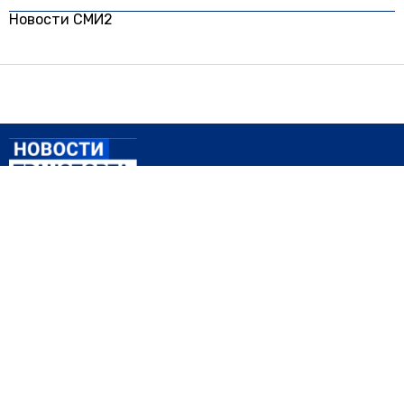
Новости СМИ2
© 2024 | ВСЕ ПРАВА ЗАЩИЩЕНЫ
АВТО
ТРАНСПОРТ
ПРОИСШЕСТВИЯ
ПРАВО ЗНАТЬ
ЗА РУБЕЖОМ
Главный редактор: Зотов Илья Сергеевич.
Шеф-редактор: Чечушкин Иван Олегович.
Телефон редакции: +7 495 795-53-05
101000, г. Москва, ул. Покровка, д. 5
E-mail:
info@transport-news.ru
Реклама, спецпроекты и иное сотрудничество:
Игорь Дбар
(Руководитель отдела продаж)
Email:
i.dbar@osnmedia.ru
Телефон:
+7 909 936-02-90