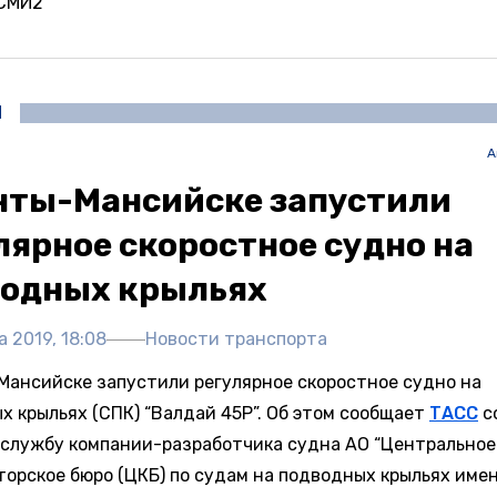
 СМИ2
И
А
нты-Мансийске запустили
лярное скоростное судно на
одных крыльях
а 2019, 18:08
Новости транспорта
Мансийске запустили регулярное скоростное судно на
х крыльях (СПК) “Валдай 45Р”. Об этом сообщает
ТАСС
с
-службу компании-разработчика судна АО “Центральное
орское бюро (ЦКБ) по судам на подводных крыльях имени