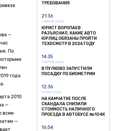
ТРЕБОВАНИЯ
ревезя
21:36
1 ИЮНЯ 2026
ЮРИСТ ВОРОПАЕВ
РАЗЪЯСНИЛ, КАКИЕ АВТО
ква —
ЮРЛИЦ ОБЯЗАНЫ ПРОЙТИ
йчас
ТЕХОСМОТР В 2026 ГОДУ
ия. По
14:35
 которыми
1 ИЮНЯ 2026
пен
В ПУЛКОВО ЗАПУСТИЛИ
ПОСАДКУ ПО БИОМЕТРИИ
2019 года
а.
12:36
4 МАЯ 2026
арта 2010
НА КАМЧАТКЕ ПОСЛЕ
СКАНДАЛА СНИЗИЛИ
ва —
СТОИМОСТЬ НАЛИЧНОГО
о всем
ПРОЕЗДА В АВТОБУСЕ №104К
затем —
16:54
ывает