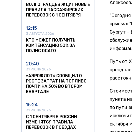
Алексеева
ВОЛГОГРАДЦЕВ ЖДУТ НОВЫЕ
ПРАВИЛА ПАССАЖИРСКИХ
ПЕРЕВОЗОК С 1 СЕНТЯБРЯ
“Сегодня
крыльях 
12:15
Сургут –
3 АВГУСТА 2026
обслужив
КТО МОЖЕТ ПОЛУЧИТЬ
КОМПЕНСАЦИЮ 50% ЗА
информац
ПОЛИС ОСАГО
Путь от 
20:40
преодоле
31 ИЮЛЯ 2026
«АЭРОФЛОТ» СООБЩИЛ О
расстояни
РОСТЕ ЗАТРАТ НА ТОПЛИВО
ПОЧТИ НА 30% ВО ВТОРОМ
Стоимост
КВАРТАЛЕ
пункта н
15:24
по пути 
31 ИЮЛЯ 2026
исключите
С 1 СЕНТЯБРЯ В РОССИИ
ИЗМЕНЯТСЯ ПРАВИЛА
октября 
ПЕРЕВОЗОК В ПОЕЗДАХ