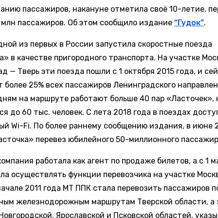
анию пассажиров, накануне отметила своё 10-летие, пе
 млн пассажиров. Об этом сообщило издание
“Гудок”
.
дной из первых в России запустила скоростные поезда
а» в качестве пригородного транспорта. На участке Мос
д — Тверь эти поезда пошли с 1 октября 2015 года, и се
т более 25% всех пассажиров Ленинградского направлен
дням на маршруте работают больше 40 пар «Ласточек»,
я до 60 тыс. человек. С лета 2018 года в поездах досту
ый Wi-Fi. По более раннему сообщению издания, в июне 
асточка» перевез юбилейного 50-миллионного пассажир
омпания работала как агент по продаже билетов, а с 1 м
ала осуществлять функции перевозчика на участке Моск
начале 2011 года МТ ППК стала перевозить пассажиров п
ным железнодорожным маршрутам Тверской области, а 
 Новгородской, Ярославской и Псковской областей, указ