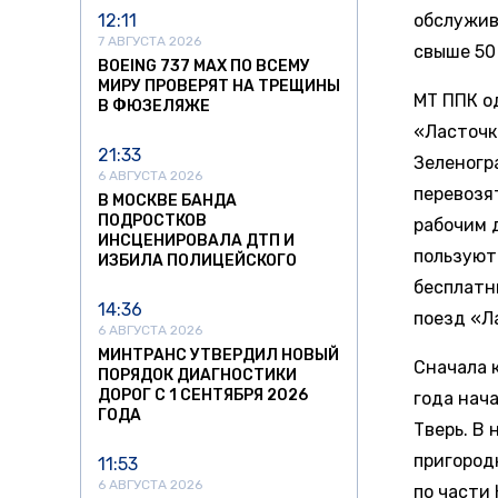
12:11
обслужив
7 АВГУСТА 2026
свыше 50
BOEING 737 MAX ПО ВСЕМУ
МИРУ ПРОВЕРЯТ НА ТРЕЩИНЫ
МТ ППК о
В ФЮЗЕЛЯЖЕ
«Ласточк
21:33
Зеленогра
6 АВГУСТА 2026
перевозя
В МОСКВЕ БАНДА
ПОДРОСТКОВ
рабочим 
ИНСЦЕНИРОВАЛА ДТП И
пользуютс
ИЗБИЛА ПОЛИЦЕЙСКОГО
бесплатн
14:36
поезд «Л
6 АВГУСТА 2026
МИНТРАНС УТВЕРДИЛ НОВЫЙ
Сначала к
ПОРЯДОК ДИАГНОСТИКИ
ДОРОГ С 1 СЕНТЯБРЯ 2026
года нач
ГОДА
Тверь. В 
пригород
11:53
6 АВГУСТА 2026
по части