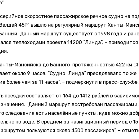
”.
 серийное скоростное пассажирское речное судно на п
“Валдай 45Р” вышло на регулярный маршрут Ханты-Манс
 Банный. Данный маршрут существует с 1998 года и ран
ался теплоходами проекта 14200 “Линда”, – приводится
ия.
Ханты-Мансийска до Банного протяжённостью 422 км С
вает около 9 часов. “Судно “Линда” преодолевало то же
е более чем за 11 часов”, – подчеркнули в пресс-службе.
ь поездки составляет от 164 до 1412 рублей в зависимо
азначения. “Данный маршрут востребован пассажирами, 
его следования есть населённые пункты, куда можно доб
льно по воде. В среднем за навигационный период с 15 
маршрутом пользуются около 4500 пассажиров”, – отмет