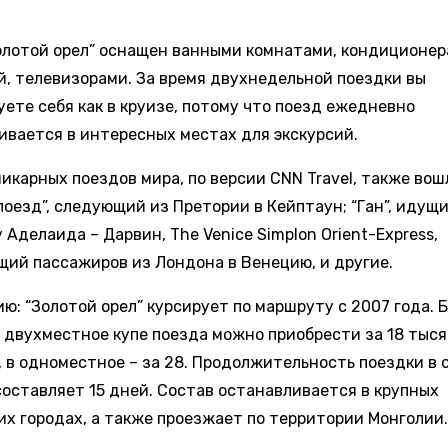
олотой орел” оснащен ванными комнатами, кондиционер
й, телевизорами. За время двухнедельной поездки вы
уете себя как в круизе, потому что поезд ежедневно
ивается в интересных местах для экскурсий.
икарных поездов мира, по версии CNN Travel, также вош
поезд”, следующий из Претории в Кейптаун; “Ган”, идущи
Аделаида – Дарвин, The Venice Simplon Orient-Express,
щий пассажиров из Лондона в Венецию, и другие.
ю: “Золотой орел” курсирует по маршруту с 2007 года. 
” двухместное купе поезда можно приобрести за 18 тыся
, в одноместное – за 28. Продолжительность поездки в 
составляет 15 дней. Состав останавливается в крупных
их городах, а также проезжает по территории Монголии.