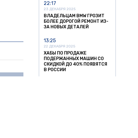
22:17
23 ДЕКАБРЯ 2025
ВЛАДЕЛЬЦАМ BMW ГРОЗИТ
БОЛЕЕ ДОРОГОЙ РЕМОНТ ИЗ-
ЗА НОВЫХ ДЕТАЛЕЙ
13:25
22 ДЕКАБРЯ 2025
ХАБЫ ПО ПРОДАЖЕ
ПОДЕРЖАННЫХ МАШИН СО
СКИДКОЙ ДО 40% ПОЯВЯТСЯ
В РОССИИ
13:05
р:
Екатерина .
11 НОЯБРЯ 2025
УЛЬЯНОВСКИЙ АВТОЗАВОД
т
ЗАПУСТИЛ СЕРИЙНОЕ
ПРОИЗВОДСТВО
НИЗКОПОЛЬНЫХ АВТОБУСОВ
12:37
11 НОЯБРЯ 2025
бщил, что