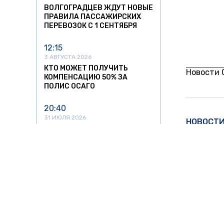
ВОЛГОГРАДЦЕВ ЖДУТ НОВЫЕ
ПРАВИЛА ПАССАЖИРСКИХ
ПЕРЕВОЗОК С 1 СЕНТЯБРЯ
12:15
3 АВГУСТА 2026
КТО МОЖЕТ ПОЛУЧИТЬ
Новости
КОМПЕНСАЦИЮ 50% ЗА
ПОЛИС ОСАГО
20:40
31 ИЮЛЯ 2026
НОВОСТ
«АЭРОФЛОТ» СООБЩИЛ О
РОСТЕ ЗАТРАТ НА ТОПЛИВО
ПОЧТИ НА 30% ВО ВТОРОМ
КВАРТАЛЕ
Легк
всех
15:24
31 ИЮЛЯ 2026
С 1 СЕНТЯБРЯ В РОССИИ
13 апреля
ИЗМЕНЯТСЯ ПРАВИЛА
ПЕРЕВОЗОК В ПОЕЗДАХ
13 апрел