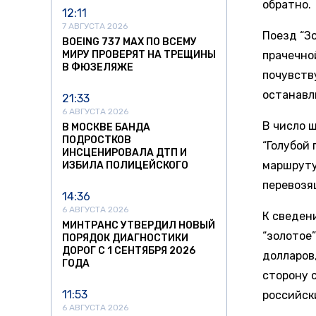
обратно.
12:11
7 АВГУСТА 2026
Поезд “З
BOEING 737 MAX ПО ВСЕМУ
МИРУ ПРОВЕРЯТ НА ТРЕЩИНЫ
прачечно
В ФЮЗЕЛЯЖЕ
почувств
останавл
21:33
6 АВГУСТА 2026
В число ш
В МОСКВЕ БАНДА
ПОДРОСТКОВ
“Голубой 
ИНСЦЕНИРОВАЛА ДТП И
маршруту 
ИЗБИЛА ПОЛИЦЕЙСКОГО
перевозя
14:36
6 АВГУСТА 2026
К сведени
МИНТРАНС УТВЕРДИЛ НОВЫЙ
“золотое
ПОРЯДОК ДИАГНОСТИКИ
ДОРОГ С 1 СЕНТЯБРЯ 2026
долларов
ГОДА
сторону 
11:53
российск
6 АВГУСТА 2026