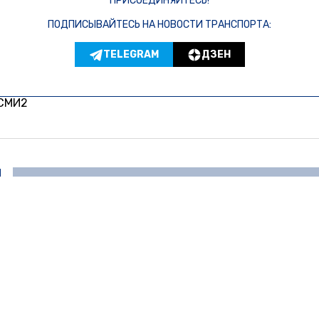
ПРИСОЕДИНЯЙТЕСЬ!
ПОДПИСЫВАЙТЕСЬ НА НОВОСТИ ТРАНСПОРТА:
TELEGRAM
ДЗЕН
 СМИ2
И
Авто
орельсовый трамвай довезе
 желающих до Петергофа
 2016, 16:04
Новости транспорта
я губернатор Санкт-Петербурга Георгий Полтавченко соо