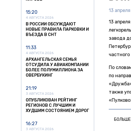
13 апреля
15:20
4 АВГУСТА 2026
13 апрел
В РОССИИ ОБСУЖДАЮТ
НОВЫЕ ПРАВИЛА ПАРКОВКИ И
легкорел
ВЪЕЗДА В СНТ
завода д
Петербур
11:33
4 АВГУСТА 2026
частного
АРХАНГЕЛЬСКАЯ СЕМЬЯ
ОТСУДИЛА У АВИАКОМПАНИИ
По слова
БОЛЕЕ ПОЛУМИЛЛИОНА ЗА
ОВЕРБУКИНГ
по напра
«Дружба»
21:19
также уп
3 АВГУСТА 2026
«Пулково
ОПУБЛИКОВАН РЕЙТИНГ
РЕГИОНОВ С ЛУЧШИМ И
ХУДШИМ СОСТОЯНИЕМ ДОРОГ
БОЛЬШЕ
16:27
3 АВГУСТА 2026