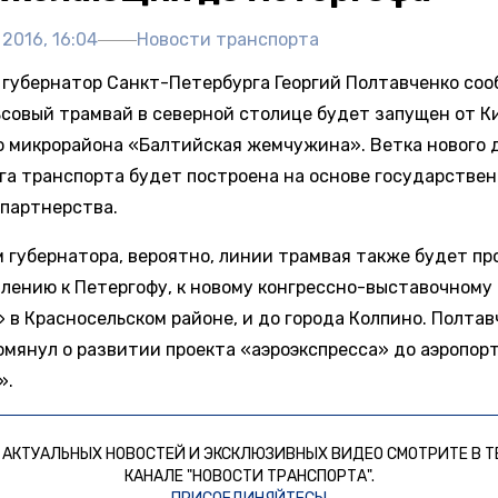
 2016, 16:04
Новости транспорта
я губернатор Санкт-Петербурга Георгий Полтавченко соо
ьсовый трамвай в северной столице будет запущен от К
о микрорайона «Балтийская жемчужина». Ветка нового 
га транспорта будет построена на основе государствен
 партнерства.
м губернатора, вероятно, линии трамвая также будет п
влению к Петергофу, к новому конгрессно-выставочному
 в Красносельском районе, и до города Колпино. Полтав
омянул о развитии проекта «аэроэкспресса» до аэропор
».
 АКТУАЛЬНЫХ НОВОСТЕЙ И ЭКСКЛЮЗИВНЫХ ВИДЕО СМОТРИТЕ В Т
КАНАЛЕ "НОВОСТИ ТРАНСПОРТА".