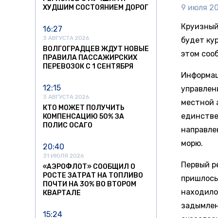
9 июля 20
ХУДШИМ СОСТОЯНИЕМ ДОРОГ
Круизный
16:27
3 АВГУСТА 2026
будет ку
ВОЛГОГРАДЦЕВ ЖДУТ НОВЫЕ
этом соо
ПРАВИЛА ПАССАЖИРСКИХ
ПЕРЕВОЗОК С 1 СЕНТЯБРЯ
Информац
12:15
управлен
3 АВГУСТА 2026
местной 
КТО МОЖЕТ ПОЛУЧИТЬ
единстве
КОМПЕНСАЦИЮ 50% ЗА
ПОЛИС ОСАГО
направле
морю.
20:40
31 ИЮЛЯ 2026
Первый ре
«АЭРОФЛОТ» СООБЩИЛ О
РОСТЕ ЗАТРАТ НА ТОПЛИВО
пришлось
ПОЧТИ НА 30% ВО ВТОРОМ
находило
КВАРТАЛЕ
задымлен
15:24