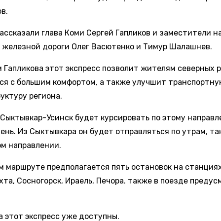
ов.
рассказали глава Коми Сергей Гапликов и заместители н
 железной дороги Олег Васютенко и Тимур Шалашнев.
м Гапликова этот экспресс позволит жителям северных 
ся с большим комфортом, а также улучшит транспортну
уктуру региона.
 Сыктывкар-Усинск будет курсировать по этому направ
ень. Из Сыктывкара он будет отправляться по утрам, та
ом направлении.
м маршруте предполагается пять остановок на станциях
хта, Сосногорск, Ираель, Печора. также в поезде преду
а этот экспресс уже доступны.