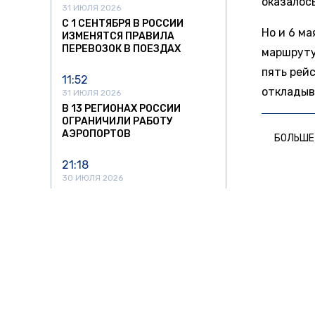
оказалось
31 ИЮЛЯ 2026
С 1 СЕНТЯБРЯ В РОССИИ
Но и 6 ма
ИЗМЕНЯТСЯ ПРАВИЛА
ПЕРЕВОЗОК В ПОЕЗДАХ
маршруту.
пять рейс
11:52
откладыв
31 ИЮЛЯ 2026
В 13 РЕГИОНАХ РОССИИ
ОГРАНИЧИЛИ РАБОТУ
АЭРОПОРТОВ
БОЛЬШЕ
21:18
30 ИЮЛЯ 2026
НАЛОГОВАЯ НАЧАЛА
ПРОВЕРЯТЬ БЕЗРАБОТНЫХ
ВЛАДЕЛЬЦЕВ ДОРОГИХ АВТО
В РОССИИ
16:36
Новости
30 ИЮЛЯ 2026
ВЕРХОВНЫЙ СУД ЗАПРЕТИЛ
ВЫПИСЫВАТЬ АВТОШТРАФЫ