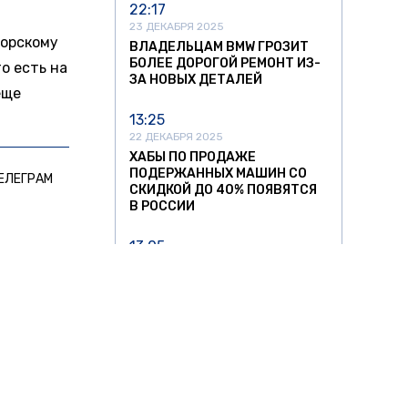
22:17
23 ДЕКАБРЯ 2025
морскому
ВЛАДЕЛЬЦАМ BMW ГРОЗИТ
БОЛЕЕ ДОРОГОЙ РЕМОНТ ИЗ-
о есть на
ЗА НОВЫХ ДЕТАЛЕЙ
еще
13:25
22 ДЕКАБРЯ 2025
ХАБЫ ПО ПРОДАЖЕ
ПОДЕРЖАННЫХ МАШИН СО
ЕЛЕГРАМ
СКИДКОЙ ДО 40% ПОЯВЯТСЯ
В РОССИИ
13:05
11 НОЯБРЯ 2025
УЛЬЯНОВСКИЙ АВТОЗАВОД
ЗАПУСТИЛ СЕРИЙНОЕ
ПРОИЗВОДСТВО
НИЗКОПОЛЬНЫХ АВТОБУСОВ
12:37
11 НОЯБРЯ 2025