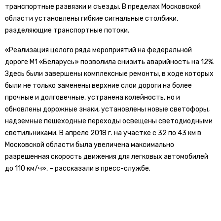
транспортные развязки и съезды. В пределах Московской
области установлены гибкие сигнальные столбики,
разделяющие транспортные потоки.
«Реализация целого ряда мероприятий на федеральной
дороге М1 «Беларусь» позволила снизить аварийность на 12%.
Здесь были завершены комплексные ремонты, в ходе которых
были не только заменены верхние слои дороги на более
прочные и долговечные, устранена колейность, но и
обновлены дорожные знаки, установлены новые светофоры,
надземные пешеходные переходы освещены светодиодными
светильниками. В апреле 2018 г. на участке с 32 по 43 км в
Московской области была увеличена максимально
разрешенная скорость движения для легковых автомобилей
до 110 км/ч», – рассказали в пресс-службе.
В компании добавили, что подробный анализ ДТП за
прошедшие восемь месяцев 2018 г. показал, что большая
часть происшествий происходит по причине неправильной