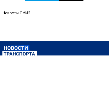
Новости СМИ2
© 2024 | ВСЕ ПРАВА ЗАЩИЩЕНЫ
АВТО
ТРАНСПОРТ
ПРОИСШЕСТВИЯ
ПРАВО ЗНАТЬ
ЗА РУБЕЖОМ
Главный редактор: Зотов Илья Сергеевич.
Шеф-редактор: Чечушкин Иван Олегович.
Телефон редакции: +7 495 795-53-05
101000, г. Москва, ул. Покровка, д. 5
E-mail:
info@transport-news.ru
Реклама, спецпроекты и иное сотрудничество:
Игорь Дбар
(Руководитель отдела продаж)