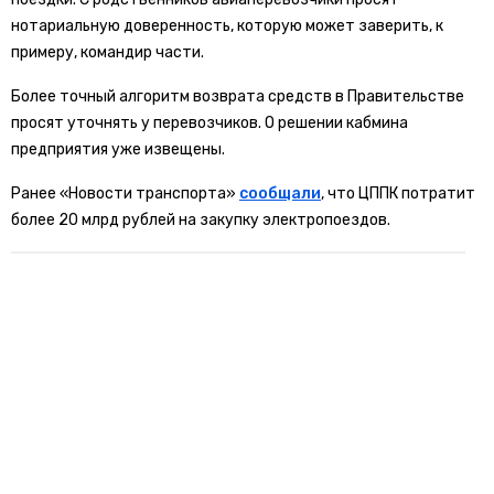
нотариальную доверенность, которую может заверить, к
примеру, командир части.
Более точный алгоритм возврата средств в Правительстве
просят уточнять у перевозчиков. О решении кабмина
предприятия уже извещены.
Ранее «Новости транспорта»
сообщали
, что ЦППК потратит
более 20 млрд рублей на закупку электропоездов.
метро
санкт-петербург
смольный
БОЛЬШЕ АКТУАЛЬНЫХ НОВОСТЕЙ И ЭКСКЛЮЗИВНЫХ ВИДЕО
СМОТРИТЕ В ТЕЛЕГРАМ КАНАЛЕ "НОВОСТИ ТРАНСПОРТА".
ПРИСОЕДИНЯЙТЕСЬ!
ПОДПИСЫВАЙТЕСЬ НА НОВОСТИ ТРАНСПОРТА:
TELEGRAM
ДЗЕН