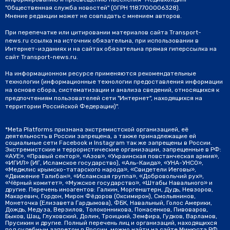
"Общественная служба новостей" (ОГРН 1187700006328).
Мнение редакции может не совпадать с мнением авторов.
При перепечатке или цитировании материалов сайта Transport-
news.ru ссылка на источник обязательна, при использовании в
Интернет-изданиях и на сайтах обязательна прямая гиперссылка на
сайт Transport-news.ru.
На информационном ресурсе применяются рекомендательные
технологии (информационные технологии предоставления информации
на основе сбора, систематизации и анализа сведений, относящихся к
предпочтениям пользователей сети "Интернет", находящихся на
территории Российской Федерации)".
*Meta Platforms признана экстремистской организацией, её
деятельность в России запрещена, а также принадлежащие ей
социальные сети Facebook и Instagram так же запрещены в России.
Экстремистские и террористические организации, запрещенные в РФ:
«АУЕ», «Правый сектор», «Азов», «Украинская повстанческая армия»,
«ИГИЛ» (ИГ, Исламское государство), «Аль-Каида», «УНА-УНСО»,
«Меджлис крымско-татарского народа», «Свидетели Иеговы»,
«Движение Талибан», «Исламская группа», «Добровольчий рух»,
«Чёрный комитет», «Мужское государство», «Штабы Навального» и
другие. Перечень иноагентов: Галкин, Моргенштерн, Дудь, Невзоров,
Макаревич, Гордон, Мирон Фёдоров (Оксимирон), Смольянинов,
Монеточка (Елизавета Гардымова), ФБК, Навальный, Голос Америки,
Дождь, Медуза, Верзилов, Толоконникова, Понасенков, Пивоваров,
Быков, Шац, Глуховский, Долин, Троицкий, Земфира, Гудков, Варламов,
Прусикин и другие. Полный перечень лиц и организаций, находящихся
под судебным запретом в России, можно найти на сайте Минюста РФ.