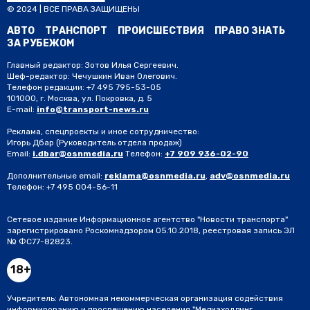
© 2024 | ВСЕ ПРАВА ЗАЩИЩЕНЫ
АВТО
ТРАНСПОРТ
ПРОИСШЕСТВИЯ
ПРАВО ЗНАТЬ
ЗА РУБЕЖОМ
Главный редактор: Зотов Илья Сергеевич.
Шеф-редактор: Чечушкин Иван Олегович.
Телефон редакции: +7 495 795-53-05
101000, г. Москва, ул. Покровка, д. 5
E-mail:
info@transport-news.ru
Реклама, спецпроекты и иное сотрудничество:
Игорь Дбар
(Руководитель отдела продаж)
Email:
i.dbar@osnmedia.ru
Телефон:
+7 909 936-02-90
Дополнительные email:
reklama@osnmedia.ru
,
adv@osnmedia.ru
Телефон:
+7 495 004-56-11
Сетевое издание Информационное агентство "Новости транспорта"
зарегистрировано Роскомнадзором 05.10.2018, реестровая запись ЭЛ
№ ФС77-82823.
18+
Учредитель: Автономная некоммерческая организация содействия
информированию и просвещению населения "Медиахолдинг