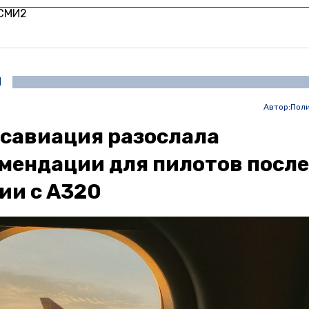
 СМИ2
И
Автор:
Пол
осавиация разослала
мендации для пилотов после
ии с A320