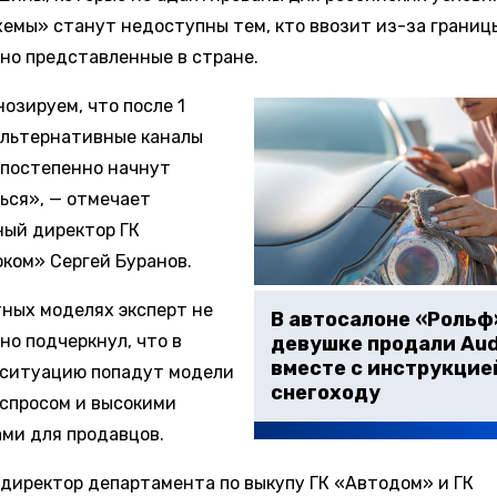
хемы» станут недоступны тем, кто ввозит из-за границы
но представленные в стране.
озируем, что после 1
альтернативные каналы
 постепенно начнут
ься», — отмечает
ный директор ГК
ком» Сергей Буранов.
тных моделях эксперт не
В автосалоне «Рольф
но подчеркнул, что в
девушке продали Aud
вместе с инструкцие
ситуацию попадут модели
снегоходу
 спросом и высокими
ми для продавцов.
 директор департамента по выкупу ГК «Автодом» и ГК