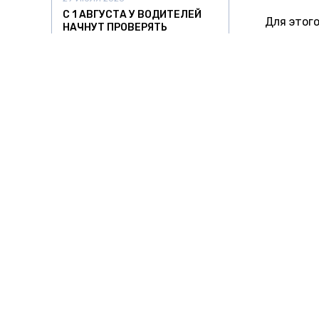
С 1 АВГУСТА У ВОДИТЕЛЕЙ
Для этог
НАЧНУТ ПРОВЕРЯТЬ
НАЛИЧИЕ БЛАНКА
рекоменд
ЕВРОПРОТОКОЛА
вторых п
при изме
15:10
29 ИЮЛЯ 2026
на второй
РЖД ОПРОВЕРГЛИ СЛУХИ О
НОВЫХ ПРАВИЛАХ ДЛЯ
Кроме то
ПАССАЖИРОВ С 1 АВГУСТА
потребов
11:31
обеспечи
29 ИЮЛЯ 2026
гражданс
БОЛЬШЕГРУЗ С
правил п
ЭКСКАВАТОРОМ ПОВРЕДИЛ
ПУТЕПРОВОД В ЗАБАЙКАЛЬЕ
утвержде
Министер
21:55
28 ИЮЛЯ 2026
Расшифро
В АЭРОПОРТУ КОЛЬЦОВО
ПРОВЕРЯЮТ ИНЦИДЕНТ С
«Уральск
ПАССАЖИРОМ, ПОЛЗШИМ ПО