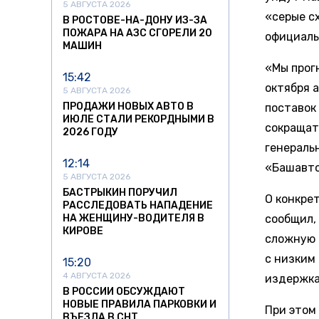
5 АВГУСТА 2026
«серые с
В РОСТОВЕ-НА-ДОНУ ИЗ-ЗА
ПОЖАРА НА АЗС СГОРЕЛИ 20
официаль
МАШИН
«Мы прогн
15:42
октября 
5 АВГУСТА 2026
ПРОДАЖИ НОВЫХ АВТО В
поставок
ИЮЛЕ СТАЛИ РЕКОРДНЫМИ В
сокращат
2026 ГОДУ
генераль
12:14
«Башавто
5 АВГУСТА 2026
БАСТРЫКИН ПОРУЧИЛ
О конкре
РАССЛЕДОВАТЬ НАПАДЕНИЕ
НА ЖЕНЩИНУ-ВОДИТЕЛЯ В
сообщил, 
КИРОВЕ
сложную 
с низким
15:20
4 АВГУСТА 2026
издержка
В РОССИИ ОБСУЖДАЮТ
НОВЫЕ ПРАВИЛА ПАРКОВКИ И
При этом
ВЪЕЗДА В СНТ