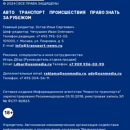
© 2024 | ВСЕ ПРАВА ЗАЩИЩЕНЫ
АВТО
ТРАНСПОРТ
ПРОИСШЕСТВИЯ
ПРАВО ЗНАТЬ
ЗА РУБЕЖОМ
Главный редактор: Зотов Илья Сергеевич.
Шеф-редактор: Чечушкин Иван Олегович.
Телефон редакции: +7 495 795-53-05
101000, г. Москва, ул. Покровка, д. 5
E-mail:
info@transport-news.ru
Реклама, спецпроекты и иное сотрудничество:
Игорь Дбар
(Руководитель отдела продаж)
Email:
i.dbar@osnmedia.ru
Телефон:
+7 909 936-02-90
Дополнительные email:
reklama@osnmedia.ru
,
adv@osnmedia.ru
Телефон:
+7 495 004-56-11
Сетевое издание Информационное агентство "Новости транспорта"
зарегистрировано Роскомнадзором 05.10.2018, реестровая запись ЭЛ
№ ФС77-82823.
18+
Учредитель: Автономная некоммерческая организация содействия
информированию и просвещению населения "Медиахолдинг