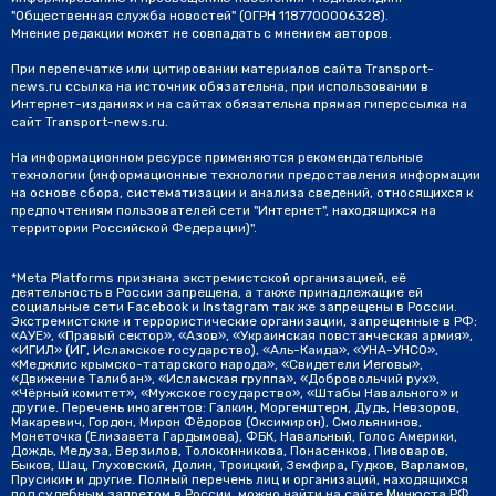
"Общественная служба новостей" (ОГРН 1187700006328).
Мнение редакции может не совпадать с мнением авторов.
При перепечатке или цитировании материалов сайта Transport-
news.ru ссылка на источник обязательна, при использовании в
Интернет-изданиях и на сайтах обязательна прямая гиперссылка на
сайт Transport-news.ru.
На информационном ресурсе применяются рекомендательные
технологии (информационные технологии предоставления информации
на основе сбора, систематизации и анализа сведений, относящихся к
предпочтениям пользователей сети "Интернет", находящихся на
территории Российской Федерации)".
*Meta Platforms признана экстремистской организацией, её
деятельность в России запрещена, а также принадлежащие ей
социальные сети Facebook и Instagram так же запрещены в России.
Экстремистские и террористические организации, запрещенные в РФ:
«АУЕ», «Правый сектор», «Азов», «Украинская повстанческая армия»,
«ИГИЛ» (ИГ, Исламское государство), «Аль-Каида», «УНА-УНСО»,
«Меджлис крымско-татарского народа», «Свидетели Иеговы»,
«Движение Талибан», «Исламская группа», «Добровольчий рух»,
«Чёрный комитет», «Мужское государство», «Штабы Навального» и
другие. Перечень иноагентов: Галкин, Моргенштерн, Дудь, Невзоров,
Макаревич, Гордон, Мирон Фёдоров (Оксимирон), Смольянинов,
Монеточка (Елизавета Гардымова), ФБК, Навальный, Голос Америки,
Дождь, Медуза, Верзилов, Толоконникова, Понасенков, Пивоваров,
Быков, Шац, Глуховский, Долин, Троицкий, Земфира, Гудков, Варламов,
Прусикин и другие. Полный перечень лиц и организаций, находящихся
под судебным запретом в России, можно найти на сайте Минюста РФ.