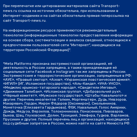
При перепечатке или цитировании материалов сайта Transport-
news.ru ссылка на источник обязательна, при использовании в
Интернет-изданиях и на сайтах обязательна прямая гиперссылка на
сайт Transport-news.ru.
На информационном ресурсе применяются рекомендательные
технологии (информационные технологии предоставления информации
на основе сбора, систематизации и анализа сведений, относящихся к
предпочтениям пользователей сети "Интернет", находящихся на
территории Российской Федерации)".
*Meta Platforms признана экстремистской организацией, её
деятельность в России запрещена, а также принадлежащие ей
социальные сети Facebook и Instagram так же запрещены в России.
Экстремистские и террористические организации, запрещенные в РФ:
«АУЕ», «Правый сектор», «Азов», «Украинская повстанческая армия»,
«ИГИЛ» (ИГ, Исламское государство), «Аль-Каида», «УНА-УНСО»,
«Меджлис крымско-татарского народа», «Свидетели Иеговы»,
«Движение Талибан», «Исламская группа», «Добровольчий рух»,
«Чёрный комитет», «Мужское государство», «Штабы Навального» и
другие. Перечень иноагентов: Галкин, Моргенштерн, Дудь, Невзоров,
Макаревич, Гордон, Мирон Фёдоров (Оксимирон), Смольянинов,
Монеточка (Елизавета Гардымова), ФБК, Навальный, Голос Америки,
Дождь, Медуза, Верзилов, Толоконникова, Понасенков, Пивоваров,
Быков, Шац, Глуховский, Долин, Троицкий, Земфира, Гудков, Варламов,
Прусикин и другие. Полный перечень лиц и организаций, находящихся
под судебным запретом в России, можно найти на сайте Минюста РФ.