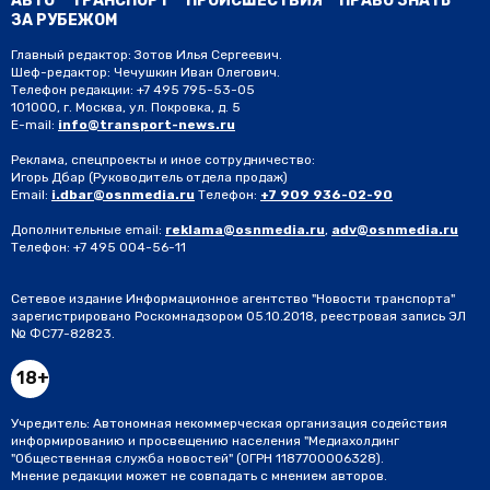
АВТО
ТРАНСПОРТ
ПРОИСШЕСТВИЯ
ПРАВО ЗНАТЬ
ЗА РУБЕЖОМ
Главный редактор: Зотов Илья Сергеевич.
Шеф-редактор: Чечушкин Иван Олегович.
Телефон редакции: +7 495 795-53-05
101000, г. Москва, ул. Покровка, д. 5
E-mail:
info@transport-news.ru
Реклама, спецпроекты и иное сотрудничество:
Игорь Дбар
(Руководитель отдела продаж)
Email:
i.dbar@osnmedia.ru
Телефон:
+7 909 936-02-90
Дополнительные email:
reklama@osnmedia.ru
,
adv@osnmedia.ru
Телефон:
+7 495 004-56-11
Сетевое издание Информационное агентство "Новости транспорта"
зарегистрировано Роскомнадзором 05.10.2018, реестровая запись ЭЛ
№ ФС77-82823.
18+
Учредитель: Автономная некоммерческая организация содействия
информированию и просвещению населения "Медиахолдинг
"Общественная служба новостей" (ОГРН 1187700006328).
Мнение редакции может не совпадать с мнением авторов.