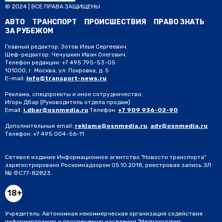
© 2024 | ВСЕ ПРАВА ЗАЩИЩЕНЫ
АВТО
ТРАНСПОРТ
ПРОИСШЕСТВИЯ
ПРАВО ЗНАТЬ
ЗА РУБЕЖОМ
Главный редактор: Зотов Илья Сергеевич.
Шеф-редактор: Чечушкин Иван Олегович.
Телефон редакции: +7 495 795-53-05
101000, г. Москва, ул. Покровка, д. 5
E-mail:
info@transport-news.ru
Реклама, спецпроекты и иное сотрудничество:
Игорь Дбар
(Руководитель отдела продаж)
Email:
i.dbar@osnmedia.ru
Телефон:
+7 909 936-02-90
Дополнительные email:
reklama@osnmedia.ru
,
adv@osnmedia.ru
Телефон:
+7 495 004-56-11
Сетевое издание Информационное агентство "Новости транспорта"
зарегистрировано Роскомнадзором 05.10.2018, реестровая запись ЭЛ
№ ФС77-82823.
18+
Учредитель: Автономная некоммерческая организация содействия
информированию и просвещению населения "Медиахолдинг