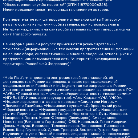
"Общественная служба новостей" (ОГРН 1187700006328).
Мнение редакции может не совпадать с мнением авторов.
При перепечатке или цитировании материалов сайта Transport-
news.ru ссылка на источник обязательна, при использовании в
Интернет-изданиях и на сайтах обязательна прямая гиперссылка на
сайт Transport-news.ru.
На информационном ресурсе применяются рекомендательные
технологии (информационные технологии предоставления информации
на основе сбора, систематизации и анализа сведений, относящихся к
предпочтениям пользователей сети "Интернет", находящихся на
территории Российской Федерации)".
*Meta Platforms признана экстремистской организацией, её
деятельность в России запрещена, а также принадлежащие ей
социальные сети Facebook и Instagram так же запрещены в России.
Экстремистские и террористические организации, запрещенные в РФ:
«АУЕ», «Правый сектор», «Азов», «Украинская повстанческая армия»,
«ИГИЛ» (ИГ, Исламское государство), «Аль-Каида», «УНА-УНСО»,
«Меджлис крымско-татарского народа», «Свидетели Иеговы»,
«Движение Талибан», «Исламская группа», «Добровольчий рух»,
«Чёрный комитет», «Мужское государство», «Штабы Навального» и
другие. Перечень иноагентов: Галкин, Моргенштерн, Дудь, Невзоров,
Макаревич, Гордон, Мирон Фёдоров (Оксимирон), Смольянинов,
Монеточка (Елизавета Гардымова), ФБК, Навальный, Голос Америки,
Дождь, Медуза, Верзилов, Толоконникова, Понасенков, Пивоваров,
Быков, Шац, Глуховский, Долин, Троицкий, Земфира, Гудков, Варламов,
Прусикин и другие. Полный перечень лиц и организаций, находящихся
под судебным запретом в России, можно найти на сайте Минюста РФ.