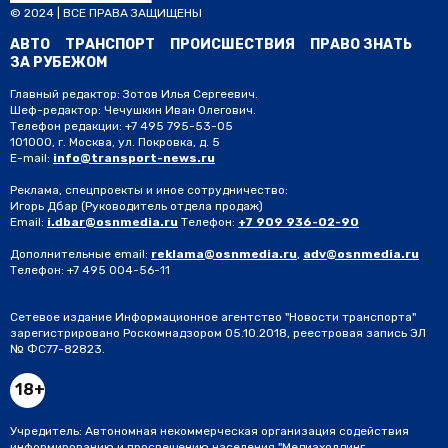
© 2024 | ВСЕ ПРАВА ЗАЩИЩЕНЫ
АВТО
ТРАНСПОРТ
ПРОИСШЕСТВИЯ
ПРАВО ЗНАТЬ
ЗА РУБЕЖОМ
Главный редактор: Зотов Илья Сергеевич.
Шеф-редактор: Чечушкин Иван Олегович.
Телефон редакции: +7 495 795-53-05
101000, г. Москва, ул. Покровка, д. 5
E-mail:
info@transport-news.ru
Реклама, спецпроекты и иное сотрудничество:
Игорь Дбар
(Руководитель отдела продаж)
Email:
i.dbar@osnmedia.ru
Телефон:
+7 909 936-02-90
Дополнительные email:
reklama@osnmedia.ru
,
adv@osnmedia.ru
Телефон:
+7 495 004-56-11
Сетевое издание Информационное агентство "Новости транспорта"
зарегистрировано Роскомнадзором 05.10.2018, реестровая запись ЭЛ
№ ФС77-82823.
18+
Учредитель: Автономная некоммерческая организация содействия
информированию и просвещению населения "Медиахолдинг