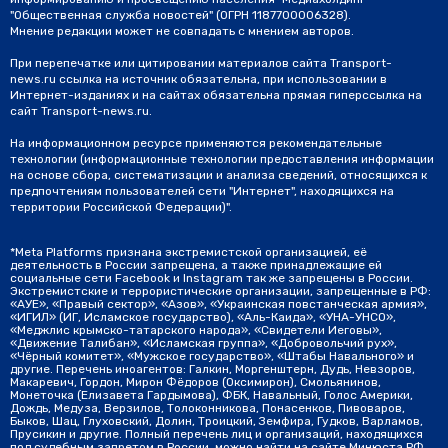
"Общественная служба новостей" (ОГРН 1187700006328).
Мнение редакции может не совпадать с мнением авторов.
При перепечатке или цитировании материалов сайта Transport-
news.ru ссылка на источник обязательна, при использовании в
Интернет-изданиях и на сайтах обязательна прямая гиперссылка на
сайт Transport-news.ru.
На информационном ресурсе применяются рекомендательные
технологии (информационные технологии предоставления информации
на основе сбора, систематизации и анализа сведений, относящихся к
предпочтениям пользователей сети "Интернет", находящихся на
территории Российской Федерации)".
*Meta Platforms признана экстремистской организацией, её
деятельность в России запрещена, а также принадлежащие ей
социальные сети Facebook и Instagram так же запрещены в России.
Экстремистские и террористические организации, запрещенные в РФ:
«АУЕ», «Правый сектор», «Азов», «Украинская повстанческая армия»,
«ИГИЛ» (ИГ, Исламское государство), «Аль-Каида», «УНА-УНСО»,
«Меджлис крымско-татарского народа», «Свидетели Иеговы»,
«Движение Талибан», «Исламская группа», «Добровольчий рух»,
«Чёрный комитет», «Мужское государство», «Штабы Навального» и
другие. Перечень иноагентов: Галкин, Моргенштерн, Дудь, Невзоров,
Макаревич, Гордон, Мирон Фёдоров (Оксимирон), Смольянинов,
Монеточка (Елизавета Гардымова), ФБК, Навальный, Голос Америки,
Дождь, Медуза, Верзилов, Толоконникова, Понасенков, Пивоваров,
Быков, Шац, Глуховский, Долин, Троицкий, Земфира, Гудков, Варламов,
Прусикин и другие. Полный перечень лиц и организаций, находящихся
под судебным запретом в России, можно найти на сайте Минюста РФ.