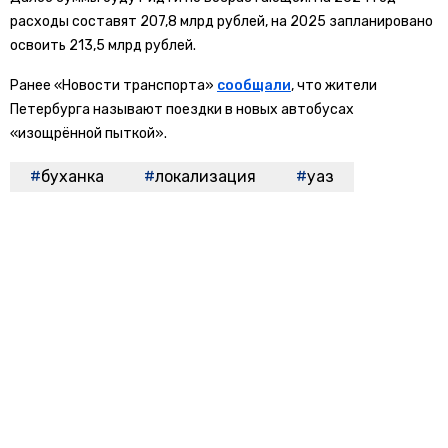
расходы составят 207,8 млрд рублей, на 2025 запланировано
освоить 213,5 млрд рублей.
Ранее «Новости транспорта»
сообщали
, что жители
Петербурга называют поездки в новых автобусах
«изощрённой пыткой».
буханка
локализация
уаз
БОЛЬШЕ АКТУАЛЬНЫХ НОВОСТЕЙ И ЭКСКЛЮЗИВНЫХ ВИДЕО
СМОТРИТЕ В ТЕЛЕГРАМ КАНАЛЕ "НОВОСТИ ТРАНСПОРТА".
ПРИСОЕДИНЯЙТЕСЬ!
ПОДПИСЫВАЙТЕСЬ НА НОВОСТИ ТРАНСПОРТА:
TELEGRAM
ДЗЕН
Новости СМИ2