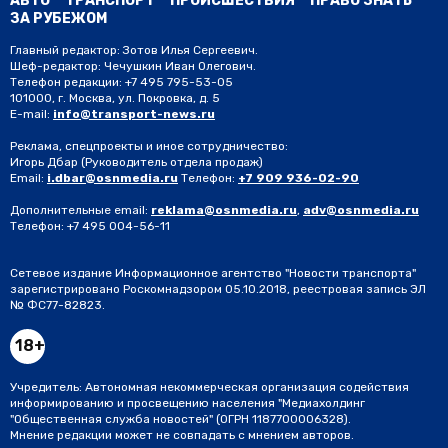
АВТО
ТРАНСПОРТ
ПРОИСШЕСТВИЯ
ПРАВО ЗНАТЬ
ЗА РУБЕЖОМ
Главный редактор: Зотов Илья Сергеевич.
Шеф-редактор: Чечушкин Иван Олегович.
Телефон редакции: +7 495 795-53-05
101000, г. Москва, ул. Покровка, д. 5
E-mail:
info@transport-news.ru
Реклама, спецпроекты и иное сотрудничество:
Игорь Дбар
(Руководитель отдела продаж)
Email:
i.dbar@osnmedia.ru
Телефон:
+7 909 936-02-90
Дополнительные email:
reklama@osnmedia.ru
,
adv@osnmedia.ru
Телефон:
+7 495 004-56-11
Сетевое издание Информационное агентство "Новости транспорта"
зарегистрировано Роскомнадзором 05.10.2018, реестровая запись ЭЛ
№ ФС77-82823.
18+
Учредитель: Автономная некоммерческая организация содействия
информированию и просвещению населения "Медиахолдинг
"Общественная служба новостей" (ОГРН 1187700006328).
Мнение редакции может не совпадать с мнением авторов.