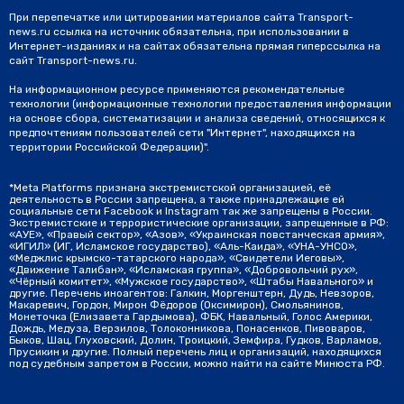
При перепечатке или цитировании материалов сайта Transport-
news.ru ссылка на источник обязательна, при использовании в
Интернет-изданиях и на сайтах обязательна прямая гиперссылка на
сайт Transport-news.ru.
На информационном ресурсе применяются рекомендательные
технологии (информационные технологии предоставления информации
на основе сбора, систематизации и анализа сведений, относящихся к
предпочтениям пользователей сети "Интернет", находящихся на
территории Российской Федерации)".
*Meta Platforms признана экстремистской организацией, её
деятельность в России запрещена, а также принадлежащие ей
социальные сети Facebook и Instagram так же запрещены в России.
Экстремистские и террористические организации, запрещенные в РФ:
«АУЕ», «Правый сектор», «Азов», «Украинская повстанческая армия»,
«ИГИЛ» (ИГ, Исламское государство), «Аль-Каида», «УНА-УНСО»,
«Меджлис крымско-татарского народа», «Свидетели Иеговы»,
«Движение Талибан», «Исламская группа», «Добровольчий рух»,
«Чёрный комитет», «Мужское государство», «Штабы Навального» и
другие. Перечень иноагентов: Галкин, Моргенштерн, Дудь, Невзоров,
Макаревич, Гордон, Мирон Фёдоров (Оксимирон), Смольянинов,
Монеточка (Елизавета Гардымова), ФБК, Навальный, Голос Америки,
Дождь, Медуза, Верзилов, Толоконникова, Понасенков, Пивоваров,
Быков, Шац, Глуховский, Долин, Троицкий, Земфира, Гудков, Варламов,
Прусикин и другие. Полный перечень лиц и организаций, находящихся
под судебным запретом в России, можно найти на сайте Минюста РФ.