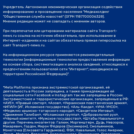
Учредитель: Автономная некоммерческая организация содействия
информированию и просвещению населения "Медиахолдинг
"Общественная служба новостей" (ОГРН 1187700006328).
Мнение редакции может не совпадать с мнением авторов.
При перепечатке или цитировании материалов сайта Transport-
news.ru ссылка на источник обязательна, при использовании в
Интернет-изданиях и на сайтах обязательна прямая гиперссылка на
сайт Transport-news.ru.
На информационном ресурсе применяются рекомендательные
технологии (информационные технологии предоставления информации
на основе сбора, систематизации и анализа сведений, относящихся к
предпочтениям пользователей сети "Интернет", находящихся на
территории Российской Федерации)".
*Meta Platforms признана экстремистской организацией, её
деятельность в России запрещена, а также принадлежащие ей
социальные сети Facebook и Instagram так же запрещены в России.
Экстремистские и террористические организации, запрещенные в РФ:
«АУЕ», «Правый сектор», «Азов», «Украинская повстанческая армия»,
«ИГИЛ» (ИГ, Исламское государство), «Аль-Каида», «УНА-УНСО»,
«Меджлис крымско-татарского народа», «Свидетели Иеговы»,
«Движение Талибан», «Исламская группа», «Добровольчий рух»,
«Чёрный комитет», «Мужское государство», «Штабы Навального» и
другие. Перечень иноагентов: Галкин, Моргенштерн, Дудь, Невзоров,
Макаревич, Гордон, Мирон Фёдоров (Оксимирон), Смольянинов,
Монеточка (Елизавета Гардымова), ФБК, Навальный, Голос Америки,