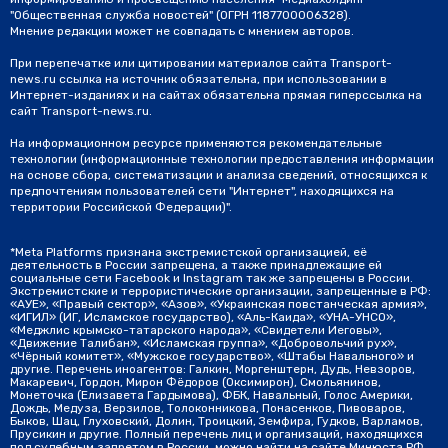
"Общественная служба новостей" (ОГРН 1187700006328).
Мнение редакции может не совпадать с мнением авторов.
При перепечатке или цитировании материалов сайта Transport-
news.ru ссылка на источник обязательна, при использовании в
Интернет-изданиях и на сайтах обязательна прямая гиперссылка на
сайт Transport-news.ru.
На информационном ресурсе применяются рекомендательные
технологии (информационные технологии предоставления информации
на основе сбора, систематизации и анализа сведений, относящихся к
предпочтениям пользователей сети "Интернет", находящихся на
территории Российской Федерации)".
*Meta Platforms признана экстремистской организацией, её
деятельность в России запрещена, а также принадлежащие ей
социальные сети Facebook и Instagram так же запрещены в России.
Экстремистские и террористические организации, запрещенные в РФ:
«АУЕ», «Правый сектор», «Азов», «Украинская повстанческая армия»,
«ИГИЛ» (ИГ, Исламское государство), «Аль-Каида», «УНА-УНСО»,
«Меджлис крымско-татарского народа», «Свидетели Иеговы»,
«Движение Талибан», «Исламская группа», «Добровольчий рух»,
«Чёрный комитет», «Мужское государство», «Штабы Навального» и
другие. Перечень иноагентов: Галкин, Моргенштерн, Дудь, Невзоров,
Макаревич, Гордон, Мирон Фёдоров (Оксимирон), Смольянинов,
Монеточка (Елизавета Гардымова), ФБК, Навальный, Голос Америки,
Дождь, Медуза, Верзилов, Толоконникова, Понасенков, Пивоваров,
Быков, Шац, Глуховский, Долин, Троицкий, Земфира, Гудков, Варламов,
Прусикин и другие. Полный перечень лиц и организаций, находящихся
под судебным запретом в России, можно найти на сайте Минюста РФ.