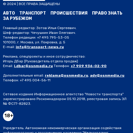
© 2024 | ВСЕ ПРАВА ЗАЩИЩЕНЫ
АВТО
ТРАНСПОРТ
ПРОИСШЕСТВИЯ
ПРАВО ЗНАТЬ
ЗА РУБЕЖОМ
Главный редактор: Зотов Илья Сергеевич.
Шеф-редактор: Чечушкин Иван Олегович.
Телефон редакции: +7 495 795-53-05
101000, г. Москва, ул. Покровка, д. 5
E-mail:
info@transport-news.ru
Реклама, спецпроекты и иное сотрудничество:
Игорь Дбар
(Руководитель отдела продаж)
Email:
i.dbar@osnmedia.ru
Телефон:
+7 909 936-02-90
Дополнительные email:
reklama@osnmedia.ru
,
adv@osnmedia.ru
Телефон:
+7 495 004-56-11
Сетевое издание Информационное агентство "Новости транспорта"
зарегистрировано Роскомнадзором 05.10.2018, реестровая запись ЭЛ
№ ФС77-82823.
18+
Учредитель: Автономная некоммерческая организация содействия
информированию и просвещению населения "Медиахолдинг