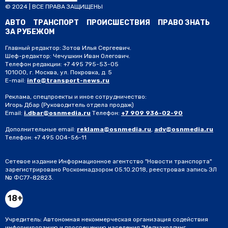
© 2024 | ВСЕ ПРАВА ЗАЩИЩЕНЫ
АВТО
ТРАНСПОРТ
ПРОИСШЕСТВИЯ
ПРАВО ЗНАТЬ
ЗА РУБЕЖОМ
Главный редактор: Зотов Илья Сергеевич.
Шеф-редактор: Чечушкин Иван Олегович.
Телефон редакции: +7 495 795-53-05
101000, г. Москва, ул. Покровка, д. 5
E-mail:
info@transport-news.ru
Реклама, спецпроекты и иное сотрудничество:
Игорь Дбар
(Руководитель отдела продаж)
Email:
i.dbar@osnmedia.ru
Телефон:
+7 909 936-02-90
Дополнительные email:
reklama@osnmedia.ru
,
adv@osnmedia.ru
Телефон:
+7 495 004-56-11
Сетевое издание Информационное агентство "Новости транспорта"
зарегистрировано Роскомнадзором 05.10.2018, реестровая запись ЭЛ
№ ФС77-82823.
18+
Учредитель: Автономная некоммерческая организация содействия
информированию и просвещению населения "Медиахолдинг