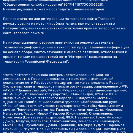
"Общественная служба новостей" (ОГРН 1187700006328).
Мнение редакции может не совпадать с мнением авторов.
При перепечатке или цитировании материалов сайта Transport-
news.ru ссылка на источник обязательна, при использовании в
Интернет-изданиях и на сайтах обязательна прямая гиперссылка на
сайт Transport-news.ru.
На информационном ресурсе применяются рекомендательные
технологии (информационные технологии предоставления информации
на основе сбора, систематизации и анализа сведений, относящихся к
предпочтениям пользователей сети "Интернет", находящихся на
территории Российской Федерации)".
*Meta Platforms признана экстремистской организацией, её
деятельность в России запрещена, а также принадлежащие ей
социальные сети Facebook и Instagram так же запрещены в России.
Экстремистские и террористические организации, запрещенные в РФ:
«АУЕ», «Правый сектор», «Азов», «Украинская повстанческая армия»,
«ИГИЛ» (ИГ, Исламское государство), «Аль-Каида», «УНА-УНСО»,
«Меджлис крымско-татарского народа», «Свидетели Иеговы»,
«Движение Талибан», «Исламская группа», «Добровольчий рух»,
«Чёрный комитет», «Мужское государство», «Штабы Навального» и
другие. Перечень иноагентов: Галкин, Моргенштерн, Дудь, Невзоров,
Макаревич, Гордон, Мирон Фёдоров (Оксимирон), Смольянинов,
Монеточка (Елизавета Гардымова), ФБК, Навальный, Голос Америки,
Дождь, Медуза, Верзилов, Толоконникова, Понасенков, Пивоваров,
Быков, Шац, Глуховский, Долин, Троицкий, Земфира, Гудков, Варламов,
Прусикин и другие. Полный перечень лиц и организаций, находящихся
под судебным запретом в России, можно найти на сайте Минюста РФ.