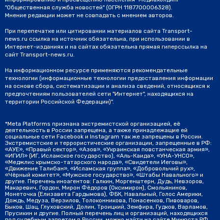
"Общественная служба новостей" (ОГРН 1187700006328).
Мнение редакции может не совпадать с мнением авторов.
При перепечатке или цитировании материалов сайта Transport-
news.ru ссылка на источник обязательна, при использовании в
Интернет-изданиях и на сайтах обязательна прямая гиперссылка на
сайт Transport-news.ru.
На информационном ресурсе применяются рекомендательные
технологии (информационные технологии предоставления информации
на основе сбора, систематизации и анализа сведений, относящихся к
предпочтениям пользователей сети "Интернет", находящихся на
территории Российской Федерации)".
*Meta Platforms признана экстремистской организацией, её
деятельность в России запрещена, а также принадлежащие ей
социальные сети Facebook и Instagram так же запрещены в России.
Экстремистские и террористические организации, запрещенные в РФ:
«АУЕ», «Правый сектор», «Азов», «Украинская повстанческая армия»,
«ИГИЛ» (ИГ, Исламское государство), «Аль-Каида», «УНА-УНСО»,
«Меджлис крымско-татарского народа», «Свидетели Иеговы»,
«Движение Талибан», «Исламская группа», «Добровольчий рух»,
«Чёрный комитет», «Мужское государство», «Штабы Навального» и
другие. Перечень иноагентов: Галкин, Моргенштерн, Дудь, Невзоров,
Макаревич, Гордон, Мирон Фёдоров (Оксимирон), Смольянинов,
Монеточка (Елизавета Гардымова), ФБК, Навальный, Голос Америки,
Дождь, Медуза, Верзилов, Толоконникова, Понасенков, Пивоваров,
Быков, Шац, Глуховский, Долин, Троицкий, Земфира, Гудков, Варламов,
Прусикин и другие. Полный перечень лиц и организаций, находящихся
под судебным запретом в России, можно найти на сайте Минюста РФ.