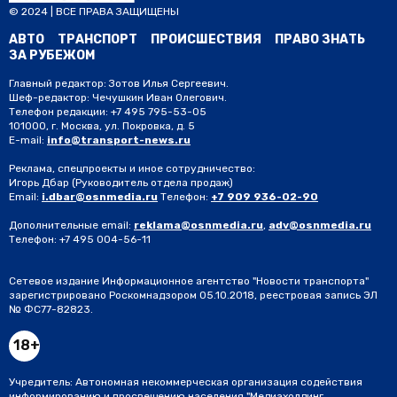
© 2024 | ВСЕ ПРАВА ЗАЩИЩЕНЫ
АВТО
ТРАНСПОРТ
ПРОИСШЕСТВИЯ
ПРАВО ЗНАТЬ
ЗА РУБЕЖОМ
Главный редактор: Зотов Илья Сергеевич.
Шеф-редактор: Чечушкин Иван Олегович.
Телефон редакции: +7 495 795-53-05
101000, г. Москва, ул. Покровка, д. 5
E-mail:
info@transport-news.ru
Реклама, спецпроекты и иное сотрудничество:
Игорь Дбар
(Руководитель отдела продаж)
Email:
i.dbar@osnmedia.ru
Телефон:
+7 909 936-02-90
Дополнительные email:
reklama@osnmedia.ru
,
adv@osnmedia.ru
Телефон:
+7 495 004-56-11
Сетевое издание Информационное агентство "Новости транспорта"
зарегистрировано Роскомнадзором 05.10.2018, реестровая запись ЭЛ
№ ФС77-82823.
18+
Учредитель: Автономная некоммерческая организация содействия
информированию и просвещению населения "Медиахолдинг