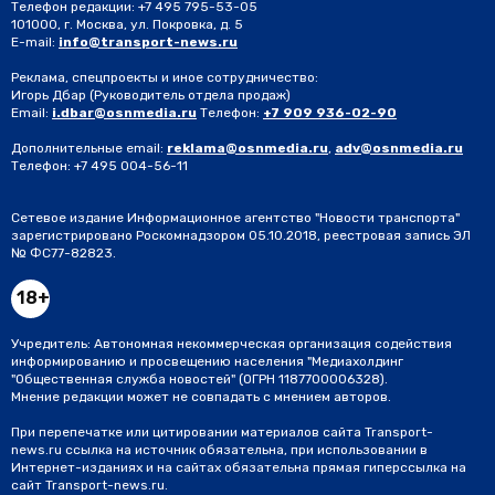
Телефон редакции: +7 495 795-53-05
101000, г. Москва, ул. Покровка, д. 5
E-mail:
info@transport-news.ru
Реклама, спецпроекты и иное сотрудничество:
Игорь Дбар
(Руководитель отдела продаж)
Email:
i.dbar@osnmedia.ru
Телефон:
+7 909 936-02-90
Дополнительные email:
reklama@osnmedia.ru
,
adv@osnmedia.ru
Телефон:
+7 495 004-56-11
Сетевое издание Информационное агентство "Новости транспорта"
зарегистрировано Роскомнадзором 05.10.2018, реестровая запись ЭЛ
№ ФС77-82823.
18+
Учредитель: Автономная некоммерческая организация содействия
информированию и просвещению населения "Медиахолдинг
"Общественная служба новостей" (ОГРН 1187700006328).
Мнение редакции может не совпадать с мнением авторов.
При перепечатке или цитировании материалов сайта Transport-
news.ru ссылка на источник обязательна, при использовании в
Интернет-изданиях и на сайтах обязательна прямая гиперссылка на
сайт Transport-news.ru.