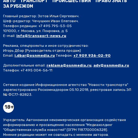
АВТО
ТРАНСПОРТ
ПРОИСШЕСТВИЯ
ПРАВО ЗНАТЬ
ЗА РУБЕЖОМ
Главный редактор: Зотов Илья Сергеевич.
Шеф-редактор: Чечушкин Иван Олегович.
Телефон редакции: +7 495 795-53-05
101000, г. Москва, ул. Покровка, д. 5
E-mail:
info@transport-news.ru
Реклама, спецпроекты и иное сотрудничество:
Игорь Дбар
(Руководитель отдела продаж)
Email:
i.dbar@osnmedia.ru
Телефон:
+7 909 936-02-90
Дополнительные email:
reklama@osnmedia.ru
,
adv@osnmedia.ru
Телефон:
+7 495 004-56-11
Сетевое издание Информационное агентство "Новости транспорта"
зарегистрировано Роскомнадзором 05.10.2018, реестровая запись ЭЛ
№ ФС77-82823.
18+
Учредитель: Автономная некоммерческая организация содействия
информированию и просвещению населения "Медиахолдинг
"Общественная служба новостей" (ОГРН 1187700006328).
Мнение редакции может не совпадать с мнением авторов.