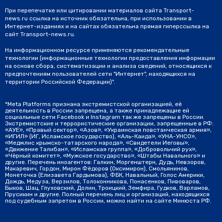
При перепечатке или цитировании материалов сайта Transport-
news.ru ссылка на источник обязательна, при использовании в
Интернет-изданиях и на сайтах обязательна прямая гиперссылка на
сайт Transport-news.ru.
На информационном ресурсе применяются рекомендательные
технологии (информационные технологии предоставления информации
на основе сбора, систематизации и анализа сведений, относящихся к
предпочтениям пользователей сети "Интернет", находящихся на
территории Российской Федерации)".
*Meta Platforms признана экстремистской организацией, её
деятельность в России запрещена, а также принадлежащие ей
социальные сети Facebook и Instagram так же запрещены в России.
Экстремистские и террористические организации, запрещенные в РФ:
«АУЕ», «Правый сектор», «Азов», «Украинская повстанческая армия»,
«ИГИЛ» (ИГ, Исламское государство), «Аль-Каида», «УНА-УНСО»,
«Меджлис крымско-татарского народа», «Свидетели Иеговы»,
«Движение Талибан», «Исламская группа», «Добровольчий рух»,
«Чёрный комитет», «Мужское государство», «Штабы Навального» и
другие. Перечень иноагентов: Галкин, Моргенштерн, Дудь, Невзоров,
Макаревич, Гордон, Мирон Фёдоров (Оксимирон), Смольянинов,
Монеточка (Елизавета Гардымова), ФБК, Навальный, Голос Америки,
Дождь, Медуза, Верзилов, Толоконникова, Понасенков, Пивоваров,
Быков, Шац, Глуховский, Долин, Троицкий, Земфира, Гудков, Варламов,
Прусикин и другие. Полный перечень лиц и организаций, находящихся
под судебным запретом в России, можно найти на сайте Минюста РФ.