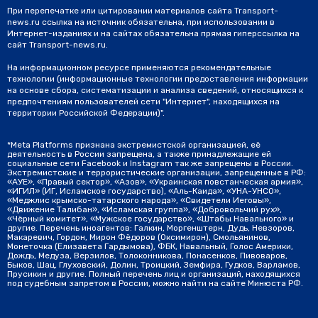
При перепечатке или цитировании материалов сайта Transport-
news.ru ссылка на источник обязательна, при использовании в
Интернет-изданиях и на сайтах обязательна прямая гиперссылка на
сайт Transport-news.ru.
На информационном ресурсе применяются рекомендательные
технологии (информационные технологии предоставления информации
на основе сбора, систематизации и анализа сведений, относящихся к
предпочтениям пользователей сети "Интернет", находящихся на
территории Российской Федерации)".
*Meta Platforms признана экстремистской организацией, её
деятельность в России запрещена, а также принадлежащие ей
социальные сети Facebook и Instagram так же запрещены в России.
Экстремистские и террористические организации, запрещенные в РФ:
«АУЕ», «Правый сектор», «Азов», «Украинская повстанческая армия»,
«ИГИЛ» (ИГ, Исламское государство), «Аль-Каида», «УНА-УНСО»,
«Меджлис крымско-татарского народа», «Свидетели Иеговы»,
«Движение Талибан», «Исламская группа», «Добровольчий рух»,
«Чёрный комитет», «Мужское государство», «Штабы Навального» и
другие. Перечень иноагентов: Галкин, Моргенштерн, Дудь, Невзоров,
Макаревич, Гордон, Мирон Фёдоров (Оксимирон), Смольянинов,
Монеточка (Елизавета Гардымова), ФБК, Навальный, Голос Америки,
Дождь, Медуза, Верзилов, Толоконникова, Понасенков, Пивоваров,
Быков, Шац, Глуховский, Долин, Троицкий, Земфира, Гудков, Варламов,
Прусикин и другие. Полный перечень лиц и организаций, находящихся
под судебным запретом в России, можно найти на сайте Минюста РФ.