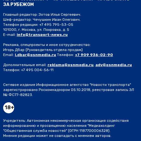
ЗА РУБЕЖОМ
Главный редактор: Зотов Илья Сергеевич.
Шеф-редактор: Чечушкин Иван Олегович.
Телефон редакции: +7 495 795-53-05
101000, г. Москва, ул. Покровка, д. 5
E-mail:
info@transport-news.ru
Реклама, спецпроекты и иное сотрудничество:
Игорь Дбар
(Руководитель отдела продаж)
Email:
i.dbar@osnmedia.ru
Телефон:
+7 909 936-02-90
Дополнительные email:
reklama@osnmedia.ru
,
adv@osnmedia.ru
Телефон:
+7 495 004-56-11
Сетевое издание Информационное агентство "Новости транспорта"
зарегистрировано Роскомнадзором 05.10.2018, реестровая запись ЭЛ
№ ФС77-82823.
18+
Учредитель: Автономная некоммерческая организация содействия
информированию и просвещению населения "Медиахолдинг
"Общественная служба новостей" (ОГРН 1187700006328).
Мнение редакции может не совпадать с мнением авторов.