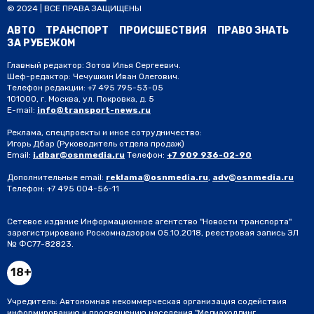
© 2024 | ВСЕ ПРАВА ЗАЩИЩЕНЫ
АВТО
ТРАНСПОРТ
ПРОИСШЕСТВИЯ
ПРАВО ЗНАТЬ
ЗА РУБЕЖОМ
Главный редактор: Зотов Илья Сергеевич.
Шеф-редактор: Чечушкин Иван Олегович.
Телефон редакции: +7 495 795-53-05
101000, г. Москва, ул. Покровка, д. 5
E-mail:
info@transport-news.ru
Реклама, спецпроекты и иное сотрудничество:
Игорь Дбар
(Руководитель отдела продаж)
Email:
i.dbar@osnmedia.ru
Телефон:
+7 909 936-02-90
Дополнительные email:
reklama@osnmedia.ru
,
adv@osnmedia.ru
Телефон:
+7 495 004-56-11
Сетевое издание Информационное агентство "Новости транспорта"
зарегистрировано Роскомнадзором 05.10.2018, реестровая запись ЭЛ
№ ФС77-82823.
18+
Учредитель: Автономная некоммерческая организация содействия
информированию и просвещению населения "Медиахолдинг