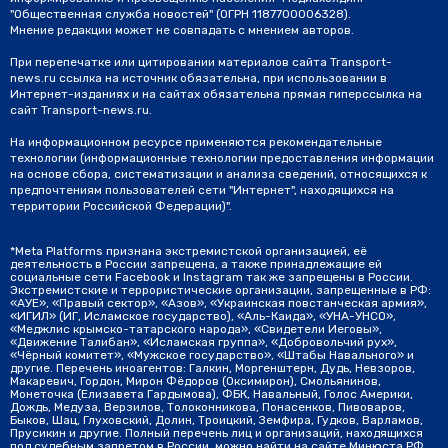
"Общественная служба новостей" (ОГРН 1187700006328).
Мнение редакции может не совпадать с мнением авторов.
При перепечатке или цитировании материалов сайта Transport-
news.ru ссылка на источник обязательна, при использовании в
Интернет-изданиях и на сайтах обязательна прямая гиперссылка на
сайт Transport-news.ru.
На информационном ресурсе применяются рекомендательные
технологии (информационные технологии предоставления информации
на основе сбора, систематизации и анализа сведений, относящихся к
предпочтениям пользователей сети "Интернет", находящихся на
территории Российской Федерации)".
*Meta Platforms признана экстремистской организацией, её
деятельность в России запрещена, а также принадлежащие ей
социальные сети Facebook и Instagram так же запрещены в России.
Экстремистские и террористические организации, запрещенные в РФ:
«АУЕ», «Правый сектор», «Азов», «Украинская повстанческая армия»,
«ИГИЛ» (ИГ, Исламское государство), «Аль-Каида», «УНА-УНСО»,
«Меджлис крымско-татарского народа», «Свидетели Иеговы»,
«Движение Талибан», «Исламская группа», «Добровольчий рух»,
«Чёрный комитет», «Мужское государство», «Штабы Навального» и
другие. Перечень иноагентов: Галкин, Моргенштерн, Дудь, Невзоров,
Макаревич, Гордон, Мирон Фёдоров (Оксимирон), Смольянинов,
Монеточка (Елизавета Гардымова), ФБК, Навальный, Голос Америки,
Дождь, Медуза, Верзилов, Толоконникова, Понасенков, Пивоваров,
Быков, Шац, Глуховский, Долин, Троицкий, Земфира, Гудков, Варламов,
Прусикин и другие. Полный перечень лиц и организаций, находящихся
под судебным запретом в России, можно найти на сайте Минюста РФ.