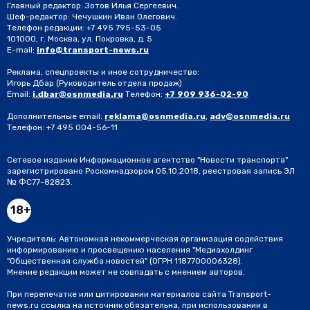
Главный редактор: Зотов Илья Сергеевич.
Шеф-редактор: Чечушкин Иван Олегович.
Телефон редакции: +7 495 795-53-05
101000, г. Москва, ул. Покровка, д. 5
E-mail:
info@transport-news.ru
Реклама, спецпроекты и иное сотрудничество:
Игорь Дбар
(Руководитель отдела продаж)
Email:
i.dbar@osnmedia.ru
Телефон:
+7 909 936-02-90
Дополнительные email:
reklama@osnmedia.ru
,
adv@osnmedia.ru
Телефон:
+7 495 004-56-11
Сетевое издание Информационное агентство "Новости транспорта"
зарегистрировано Роскомнадзором 05.10.2018, реестровая запись ЭЛ
№ ФС77-82823.
18+
Учредитель: Автономная некоммерческая организация содействия
информированию и просвещению населения "Медиахолдинг
"Общественная служба новостей" (ОГРН 1187700006328).
Мнение редакции может не совпадать с мнением авторов.
При перепечатке или цитировании материалов сайта Transport-
news.ru ссылка на источник обязательна, при использовании в