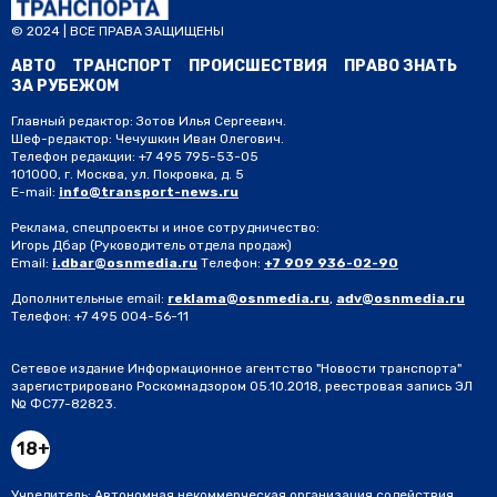
© 2024 | ВСЕ ПРАВА ЗАЩИЩЕНЫ
АВТО
ТРАНСПОРТ
ПРОИСШЕСТВИЯ
ПРАВО ЗНАТЬ
ЗА РУБЕЖОМ
Главный редактор: Зотов Илья Сергеевич.
Шеф-редактор: Чечушкин Иван Олегович.
Телефон редакции: +7 495 795-53-05
101000, г. Москва, ул. Покровка, д. 5
E-mail:
info@transport-news.ru
Реклама, спецпроекты и иное сотрудничество:
Игорь Дбар
(Руководитель отдела продаж)
Email:
i.dbar@osnmedia.ru
Телефон:
+7 909 936-02-90
Дополнительные email:
reklama@osnmedia.ru
,
adv@osnmedia.ru
Телефон:
+7 495 004-56-11
Сетевое издание Информационное агентство "Новости транспорта"
зарегистрировано Роскомнадзором 05.10.2018, реестровая запись ЭЛ
№ ФС77-82823.
18+
Учредитель: Автономная некоммерческая организация содействия