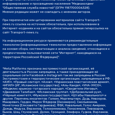
информированию и просвещению населения "Медиахолдинг
"Общественная служба новостей" (ОГРН 1187700006328).
Мнение редакции может не совпадать с мнением авторов.
При перепечатке или цитировании материалов сайта Transport-
news.ru ссылка на источник обязательна, при использовании в
Интернет-изданиях и на сайтах обязательна прямая гиперссылка на
сайт Transport-news.ru.
На информационном ресурсе применяются рекомендательные
технологии (информационные технологии предоставления информации
на основе сбора, систематизации и анализа сведений, относящихся к
предпочтениям пользователей сети "Интернет", находящихся на
территории Российской Федерации)".
*Meta Platforms признана экстремистской организацией, её
деятельность в России запрещена, а также принадлежащие ей
социальные сети Facebook и Instagram так же запрещены в России.
Экстремистские и террористические организации, запрещенные в РФ:
«АУЕ», «Правый сектор», «Азов», «Украинская повстанческая армия»,
«ИГИЛ» (ИГ, Исламское государство), «Аль-Каида», «УНА-УНСО»,
«Меджлис крымско-татарского народа», «Свидетели Иеговы»,
«Движение Талибан», «Исламская группа», «Добровольчий рух»,
«Чёрный комитет», «Мужское государство», «Штабы Навального» и
другие. Перечень иноагентов: Галкин, Моргенштерн, Дудь, Невзоров,
Макаревич, Гордон, Мирон Фёдоров (Оксимирон), Смольянинов,
Монеточка (Елизавета Гардымова), ФБК, Навальный, Голос Америки,
Дождь, Медуза, Верзилов, Толоконникова, Понасенков, Пивоваров,
Быков, Шац, Глуховский, Долин, Троицкий, Земфира, Гудков, Варламов,