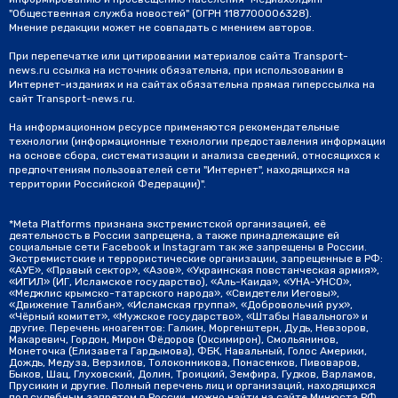
"Общественная служба новостей" (ОГРН 1187700006328).
Мнение редакции может не совпадать с мнением авторов.
При перепечатке или цитировании материалов сайта Transport-
news.ru ссылка на источник обязательна, при использовании в
Интернет-изданиях и на сайтах обязательна прямая гиперссылка на
сайт Transport-news.ru.
На информационном ресурсе применяются рекомендательные
технологии (информационные технологии предоставления информации
на основе сбора, систематизации и анализа сведений, относящихся к
предпочтениям пользователей сети "Интернет", находящихся на
территории Российской Федерации)".
*Meta Platforms признана экстремистской организацией, её
деятельность в России запрещена, а также принадлежащие ей
социальные сети Facebook и Instagram так же запрещены в России.
Экстремистские и террористические организации, запрещенные в РФ:
«АУЕ», «Правый сектор», «Азов», «Украинская повстанческая армия»,
«ИГИЛ» (ИГ, Исламское государство), «Аль-Каида», «УНА-УНСО»,
«Меджлис крымско-татарского народа», «Свидетели Иеговы»,
«Движение Талибан», «Исламская группа», «Добровольчий рух»,
«Чёрный комитет», «Мужское государство», «Штабы Навального» и
другие. Перечень иноагентов: Галкин, Моргенштерн, Дудь, Невзоров,
Макаревич, Гордон, Мирон Фёдоров (Оксимирон), Смольянинов,
Монеточка (Елизавета Гардымова), ФБК, Навальный, Голос Америки,
Дождь, Медуза, Верзилов, Толоконникова, Понасенков, Пивоваров,
Быков, Шац, Глуховский, Долин, Троицкий, Земфира, Гудков, Варламов,
Прусикин и другие. Полный перечень лиц и организаций, находящихся
под судебным запретом в России, можно найти на сайте Минюста РФ.