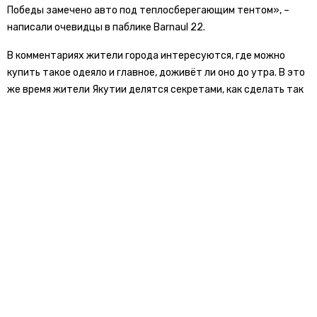
Победы замечено авто под теплосберегающим тентом», –
написали очевидцы в паблике Barnaul 22.
В комментариях жители города интересуются, где можно
купить такое одеяло и главное, доживёт ли оно до утра. В это
же время жители Якутии делятся секретами, как сделать так
чтобы «Наташу» не украли за ночь.
Ранее «Новости транспорта» сообщали, что из-за мороза в
Новосибирской области отменяли подвоз детей в школы. Там
столбик термометра опустился до -42 градусов. Всего дома
остались 1381 школьник из 89 населенных пунктов в 47 школ.