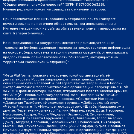
"Общественная служба новостей" (ОГРН 1187700006328).
Мнение редакции может не совпадать с мнением авторов.
При перепечатке или цитировании материалов сайта Transport-
news.ru ссылка на источник обязательна, при использовании в
Интернет-изданиях и на сайтах обязательна прямая гиперссылка на
сайт Transport-news.ru.
На информационном ресурсе применяются рекомендательные
технологии (информационные технологии предоставления информации
на основе сбора, систематизации и анализа сведений, относящихся к
предпочтениям пользователей сети "Интернет", находящихся на
территории Российской Федерации)".
*Meta Platforms признана экстремистской организацией, её
деятельность в России запрещена, а также принадлежащие ей
социальные сети Facebook и Instagram так же запрещены в России.
Экстремистские и террористические организации, запрещенные в РФ:
«АУЕ», «Правый сектор», «Азов», «Украинская повстанческая армия»,
«ИГИЛ» (ИГ, Исламское государство), «Аль-Каида», «УНА-УНСО»,
«Меджлис крымско-татарского народа», «Свидетели Иеговы»,
«Движение Талибан», «Исламская группа», «Добровольчий рух»,
«Чёрный комитет», «Мужское государство», «Штабы Навального» и
другие. Перечень иноагентов: Галкин, Моргенштерн, Дудь, Невзоров,
Макаревич, Гордон, Мирон Фёдоров (Оксимирон), Смольянинов,
Монеточка (Елизавета Гардымова), ФБК, Навальный, Голос Америки,
Дождь, Медуза, Верзилов, Толоконникова, Понасенков, Пивоваров,
Быков, Шац, Глуховский, Долин, Троицкий, Земфира, Гудков, Варламов,
Прусикин и другие. Полный перечень лиц и организаций, находящихся
под судебным запретом в России, можно найти на сайте Минюста РФ.