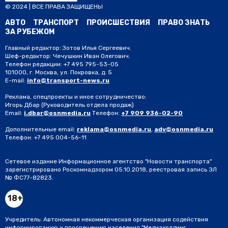
© 2024 | ВСЕ ПРАВА ЗАЩИЩЕНЫ
АВТО
ТРАНСПОРТ
ПРОИСШЕСТВИЯ
ПРАВО ЗНАТЬ
ЗА РУБЕЖОМ
Главный редактор: Зотов Илья Сергеевич.
Шеф-редактор: Чечушкин Иван Олегович.
Телефон редакции: +7 495 795-53-05
101000, г. Москва, ул. Покровка, д. 5
E-mail:
info@transport-news.ru
Реклама, спецпроекты и иное сотрудничество:
Игорь Дбар
(Руководитель отдела продаж)
Email:
i.dbar@osnmedia.ru
Телефон:
+7 909 936-02-90
Дополнительные email:
reklama@osnmedia.ru
,
adv@osnmedia.ru
Телефон:
+7 495 004-56-11
Сетевое издание Информационное агентство "Новости транспорта"
зарегистрировано Роскомнадзором 05.10.2018, реестровая запись ЭЛ
№ ФС77-82823.
18+
Учредитель: Автономная некоммерческая организация содействия
информированию и просвещению населения "Медиахолдинг