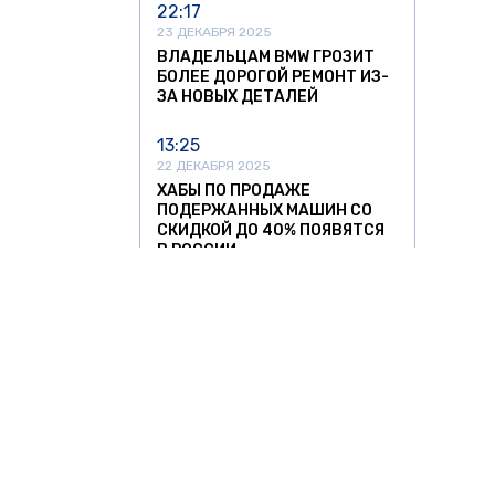
22:17
23 ДЕКАБРЯ 2025
ВЛАДЕЛЬЦАМ BMW ГРОЗИТ
БОЛЕЕ ДОРОГОЙ РЕМОНТ ИЗ-
ЗА НОВЫХ ДЕТАЛЕЙ
13:25
22 ДЕКАБРЯ 2025
ХАБЫ ПО ПРОДАЖЕ
ПОДЕРЖАННЫХ МАШИН СО
СКИДКОЙ ДО 40% ПОЯВЯТСЯ
В РОССИИ
13:05
11 НОЯБРЯ 2025
УЛЬЯНОВСКИЙ АВТОЗАВОД
ЗАПУСТИЛ СЕРИЙНОЕ
ПРОИЗВОДСТВО
НИЗКОПОЛЬНЫХ АВТОБУСОВ
12:37
11 НОЯБРЯ 2025
О ЗНАТЬ
ЗА РУБЕЖОМ