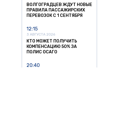
ВОЛГОГРАДЦЕВ ЖДУТ НОВЫЕ
ПРАВИЛА ПАССАЖИРСКИХ
ПЕРЕВОЗОК С 1 СЕНТЯБРЯ
12:15
3 АВГУСТА 2026
КТО МОЖЕТ ПОЛУЧИТЬ
КОМПЕНСАЦИЮ 50% ЗА
ПОЛИС ОСАГО
20:40
31 ИЮЛЯ 2026
«АЭРОФЛОТ» СООБЩИЛ О
РОСТЕ ЗАТРАТ НА ТОПЛИВО
ПОЧТИ НА 30% ВО ВТОРОМ
КВАРТАЛЕ
15:24
31 ИЮЛЯ 2026
С 1 СЕНТЯБРЯ В РОССИИ
ИЗМЕНЯТСЯ ПРАВИЛА
ПЕРЕВОЗОК В ПОЕЗДАХ
АВТО