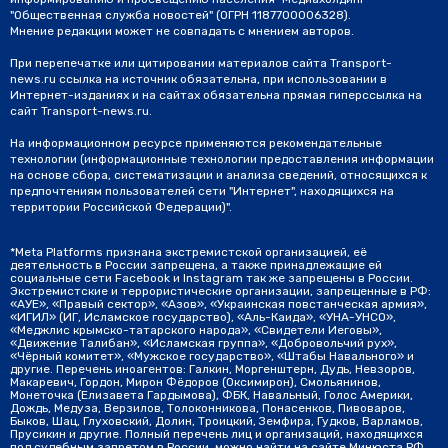
"Общественная служба новостей" (ОГРН 1187700006328).
Мнение редакции может не совпадать с мнением авторов.
При перепечатке или цитировании материалов сайта Transport-
news.ru ссылка на источник обязательна, при использовании в
Интернет-изданиях и на сайтах обязательна прямая гиперссылка на
сайт Transport-news.ru.
На информационном ресурсе применяются рекомендательные
технологии (информационные технологии предоставления информации
на основе сбора, систематизации и анализа сведений, относящихся к
предпочтениям пользователей сети "Интернет", находящихся на
территории Российской Федерации)".
*Meta Platforms признана экстремистской организацией, её
деятельность в России запрещена, а также принадлежащие ей
социальные сети Facebook и Instagram так же запрещены в России.
Экстремистские и террористические организации, запрещенные в РФ:
«АУЕ», «Правый сектор», «Азов», «Украинская повстанческая армия»,
«ИГИЛ» (ИГ, Исламское государство), «Аль-Каида», «УНА-УНСО»,
«Меджлис крымско-татарского народа», «Свидетели Иеговы»,
«Движение Талибан», «Исламская группа», «Добровольчий рух»,
«Чёрный комитет», «Мужское государство», «Штабы Навального» и
другие. Перечень иноагентов: Галкин, Моргенштерн, Дудь, Невзоров,
Макаревич, Гордон, Мирон Фёдоров (Оксимирон), Смольянинов,
Монеточка (Елизавета Гардымова), ФБК, Навальный, Голос Америки,
Дождь, Медуза, Верзилов, Толоконникова, Понасенков, Пивоваров,
Быков, Шац, Глуховский, Долин, Троицкий, Земфира, Гудков, Варламов,
Прусикин и другие. Полный перечень лиц и организаций, находящихся
под судебным запретом в России, можно найти на сайте Минюста РФ.